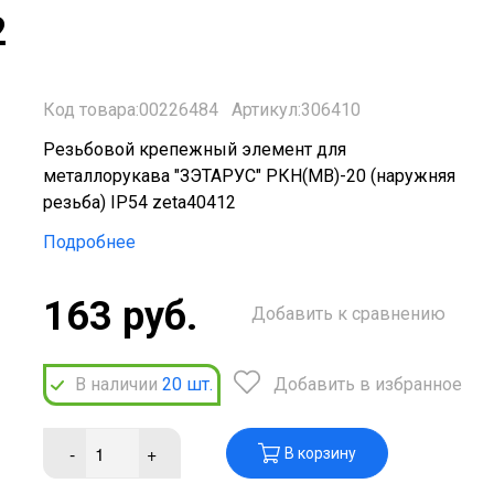
2
Код товара:00226484
Артикул:306410
Резьбовой крепежный элемент для
металлорукава "ЗЭТАРУС" РКН(МВ)-20 (наружняя
резьба) IP54 zeta40412
Подробнее
163 руб.
Добавить к сравнению
В наличии
20
шт.
Добавить в избранное
-
+
В корзину