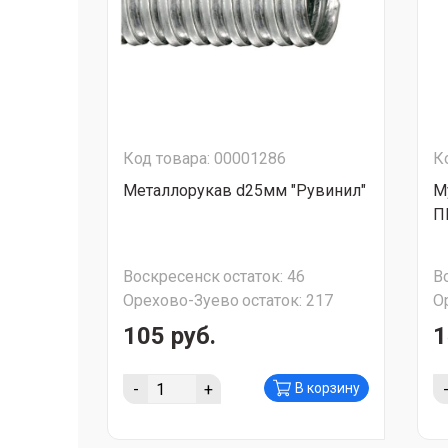
Код товара: 00001286
К
Металлорукав d25мм "Рувинил"
М
П
Воскресенск
остаток:
46
В
Орехово-Зуево
остаток:
217
О
105 руб.
1
-
+
В корзину