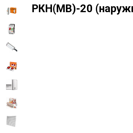
РКН(МВ)-20 (наружн