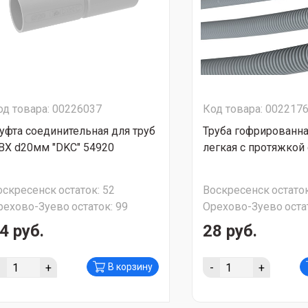
од товара: 00226037
Код товара: 002217
уфта соединительная для труб
Труба гофрированна
ВХ d20мм "DKC" 54920
легкая с протяжкой d
оскресенск
остаток:
52
Воскресенск
остаток
рехово-Зуево
остаток:
99
Орехово-Зуево
оста
4 руб.
28 руб.
-
+
-
+
В корзину