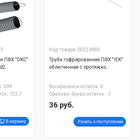
63
Код товара: 00224885
я ПВХ "DKC"
Труба гофрированная ПВХ "IEK"
2...
облегченная с протяжко...
:
209
Воскресенск
остаток:
0
ток:
722.7
Орехово-Зуево
остаток:
-1
36 руб.
В корзину
Узнать о поступлении