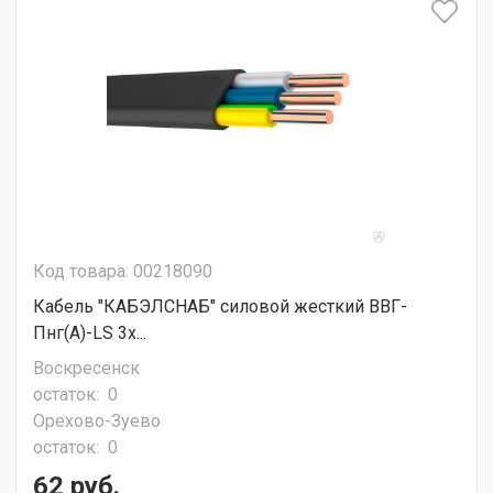
Код товара: 00218090
Кабель "КАБЭЛСНАБ" силовой жесткий ВВГ-
Пнг(А)-LS 3х...
Воскресенск
остаток:
0
Орехово-Зуево
остаток:
0
62 руб.