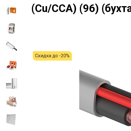
(Cu/CCA) (96) (бухт
Скидка до -20%