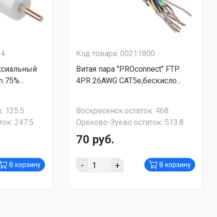
34
Код товара: 00211800
ксиальный
Витая пара "PROconnect" FTP
 75%...
4PR 26AWG CAT5e,бескисло...
:
125.5
Воскресенск
остаток:
468
ток:
247.5
Орехово-Зуево
остаток:
513.8
70 руб.
-
+
В корзину
В корзину