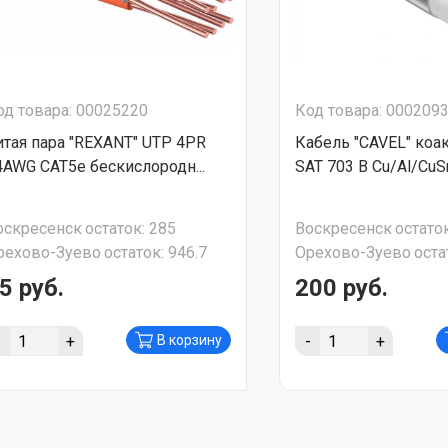
од товара: 00025220
Код товара: 000209
итая пара "REXANT" UTP 4PR
Кабель "CAVEL" коа
4AWG CAT5e бескислородн...
SAT 703 B Cu/Al/CuSn
оскресенск
остаток:
285
Воскресенск
остаток
рехово-Зуево
остаток:
946.7
Орехово-Зуево
оста
5 руб.
200 руб.
-
+
-
+
В корзину