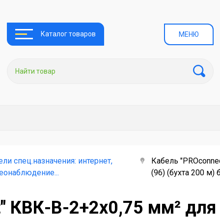
Каталог товаров
МЕНЮ
ели спец.назначения: интернет,
Кабель "PROconne
еонаблюдение...
(96) (бухта 200 м)
t" КВК-В-2+2x0,75 мм² дл