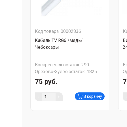
Код товара: 00002836
К
Кабель TV RG6 /медь/
В
Чебоксары
2
Воскресенск
остаток:
290
В
Орехово-Зуево
остаток:
1825
О
75 руб.
7
-
+
В корзину