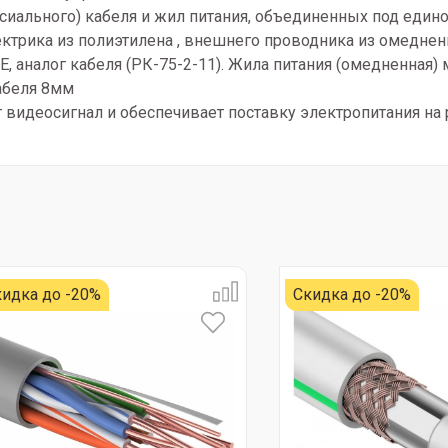
ксиального) кабеля и жил питания, объединенных под един
ктрика из полиэтилена , внешнего проводника из омеднен
, аналог кабеля (РК-75-2-11). Жила питания (омедненная)
абеля 8мм
т видеосигнал и обеспечивает поставку электропитания на
идка до -20%
Скидка до -20%