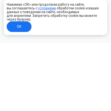
Нажимая «ОК» или продолжая работу на сайте,
вы соглашаетесь с
условиями
обработки cookie и ваших
данных о поведении на сайте, необходимых
для аналитики. Запретить обработку cookie вы можете
через браузер.
ОК
+7 (800) 700-44-89
Орехово-Зуево
E-mail
id.kilowatt@yandex.ru
Орехово-Зуево