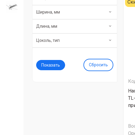
Ск
Ширина, мм
Длина, мм
Цоколь, тип
Сбросить
Ко
На
TL
пр
Во
Ор