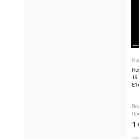
Ко
На
19
Е1
Во
Ор
1 