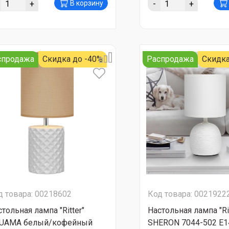
+
-
+
В корзину
спродажа
Скидка до -40%
Распродажа
Скидка
д товара: 00218602
Код товара: 0021922
тольная лампа "Ritter"
Настольная лампа "Riv
UAMA белый/кофейный
SHERON 7044-502 Е1