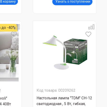
В корзину
Узнать о поступлении
 до -40%
Код товара: 00209262
2
Настольная лампа "TDM" СН-12
oli"
светодиодная , 5 Вт, гибкая,
4 40Вт