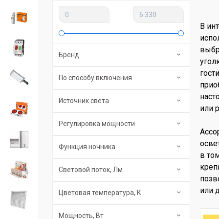
В ин
испо
выбр
Бренд
угол
гост
По способу включения
прио
наст
Источник света
или 
Регулировка мощности
Ассо
осве
Функция ночника
в то
креп
Световой поток, Лм
позв
или 
Цветовая температура, К
Мощность, Вт