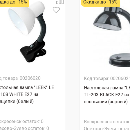
идка до -15%
Скидка до -15%
д товара: 00206020
Код товара: 0020602
стольная лампа "LEEK" LE
Настольная лампа "L
-108 WHITE E27 на
TL-203 BLACK E27 на
ищепке (белый)
основании (чёрный)
скресенск
остаток:
0
Воскресенск
остаток
ехово-Зуево
остаток:
0
Орехово-Зуево
остат