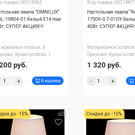
д товара: 00219962
Код товара: 0021987
стольная лампа "OMNILUX"
Настольная лампа "Re
L-19804-01 белый E14 max
17509-0.7-01DY белы
Вт. СУПЕР АКЦИЯ!!!
40Вт. СУПЕР АКЦИЯ!
скресенск
остаток:
0
Воскресенск
остаток
ехово-Зуево
остаток:
1
Орехово-Зуево
остат
200 руб.
1 320 руб.
+
-
+
В корзину
идка до -15%
Скидка до -15%