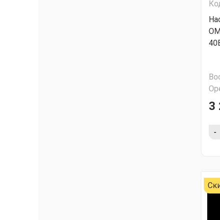
Ко
На
OM
40
Во
Ор
3 
-
Ск