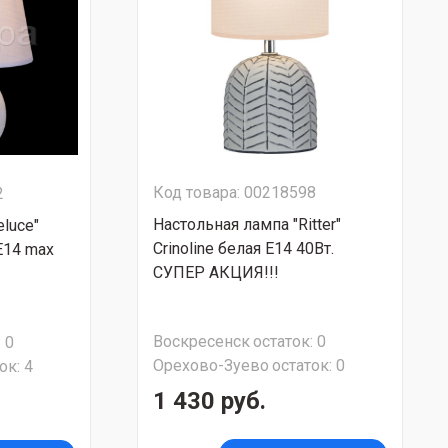
Код товара: 00218598
2
Настольная лампа "Ritter"
luce"
Crinoline белая E14 40Вт.
Е14 max
СУПЕР АКЦИЯ!!!
Воскресенск
остаток:
0
:
0
Орехово-Зуево
остаток:
0
ок:
4
1 430 руб.