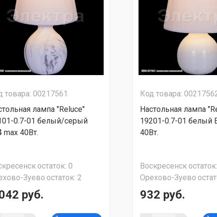
д товара: 00217561
Код товара: 0021756
стольная лампа "Reluce"
Настольная лампа "Re
101-0.7-01 белый/серый
19201-0.7-01 белый 
4 max 40Вт.
40Вт.
скресенск
остаток:
0
Воскресенск
остаток
ехово-Зуево
остаток:
2
Орехово-Зуево
остат
042 руб.
932 руб.