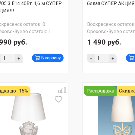
705 3 E14 40Вт. 1,6 м СУПЕР
белая СУПЕР АКЦИЯ!
ЦИЯ!!!
скресенск
остаток:
0
Воскресенск
остаток
ехово-Зуево
остаток:
1
Орехово-Зуево
остат
990 руб.
1 490 руб.
+
-
+
В корзину
идка до -15%
Распродажа
Скидка