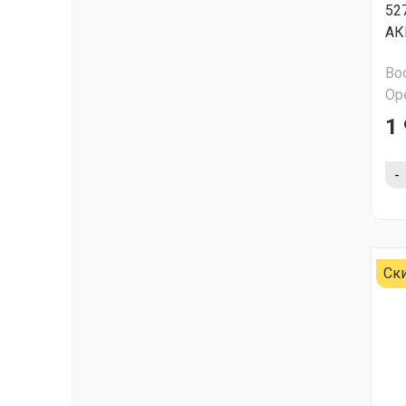
52
АК
Во
Ор
1 
-
Ск