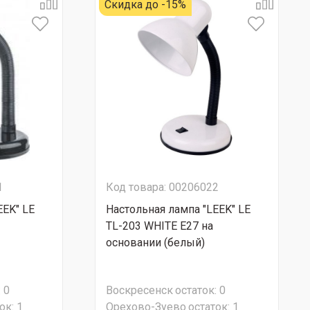
Скидка до -15%
1
Код товара: 00206022
EEK" LE
Настольная лампа "LEEK" LE
TL-203 WHITE E27 на
основании (белый)
:
0
Воскресенск
остаток:
0
ок:
1
Орехово-Зуево
остаток:
1