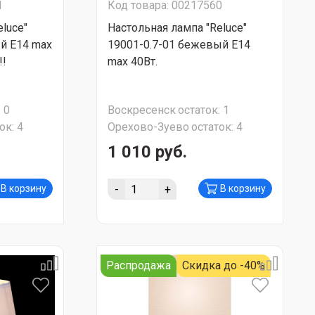
1
Код товара: 00217560
luce"
Настольная лампа "Reluce"
й Е14 max
19001-0.7-01 бежевый Е14
!!
max 40Вт.
:
0
Воскресенск
остаток:
1
ок:
4
Орехово-Зуево
остаток:
4
1 010 руб.
-
+
В корзину
В корзину
Распродажа
Скидка до -40%