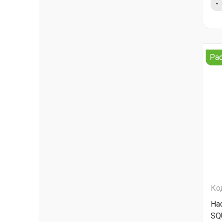
-
Ра
Ко
Нас
SQ