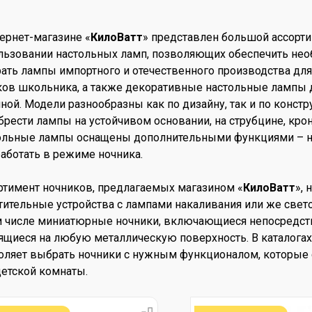
тернет-магазине «
КилоВатт
» представлен большой ассорт
льзовании настольных ламп, позволяющих обеспечить нео
ать лампы импортного и отечественного производства для
ков школьника, а также декоративные настольные лампы д
иной. Модели разнообразны как по дизайну, так и по конст
брести лампы на устойчивом основании, на струбцине, кр
ольные лампы оснащены дополнительными функциями – на
работать в режиме ночника.
ртимент ночников, предлагаемых магазином «
КилоВатт
»,
тительные устройства с лампами накаливания или же свето
м числе миниатюрные ночники, включающиеся непосредств
ящиеся на любую металлическую поверхность. В каталогах 
оляет выбрать ночники с нужным функционалом, которые 
детской комнаты.