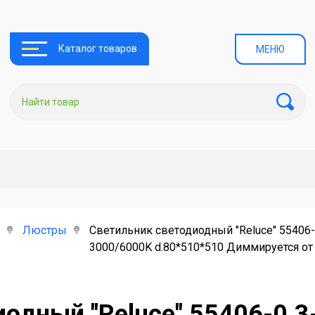
Каталог товаров
МЕНЮ
Люстры
Светильник светодиодный "Reluce" 5540
3000/6000K d.80*510*510 Диммируется от
иодный "Reluce" 55406-0.