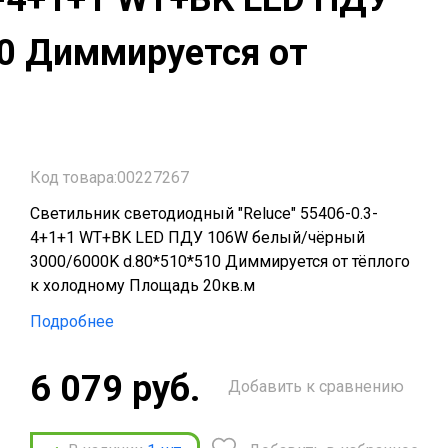
0 Диммируется от
Код товара:00227267
Светильник светодиодный "Reluce" 55406-0.3-
4+1+1 WT+BK LED ПДУ 106W белый/чёрный
3000/6000K d.80*510*510 Диммируется от тёплого
к холодному Площадь 20кв.м
Подробнее
6 079 руб.
Добавить к сравнению