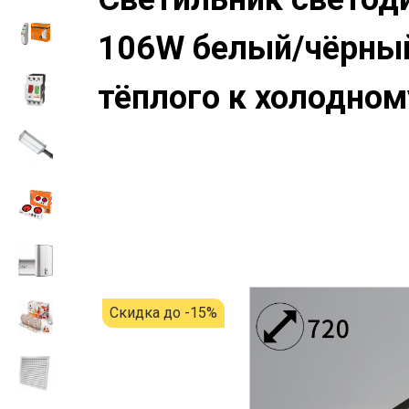
106W белый/чёрный
тёплого к холодно
Скидка до -15%