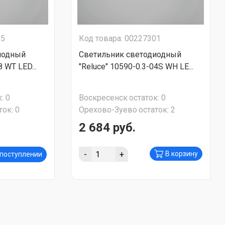
05
Код товара: 00227301
иодный
Светильник светодиодный
8 WT LED...
"Reluce" 10590-0.3-04S WH LE...
:
0
Воскресенск
остаток:
0
ток:
0
Орехово-Зуево
остаток:
2
2 684 руб.
-
+
В корзину
 поступлении