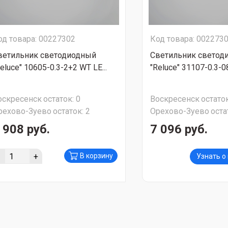
од товара: 00227302
Код товара: 002273
ветильник светодиодный
Светильник светод
eluce" 10605-0.3-2+2 WT LE...
"Reluce" 31107-0.3-0
оскресенск
остаток:
0
Воскресенск
остаток
рехово-Зуево
остаток:
2
Орехово-Зуево
оста
 908 руб.
7 096 руб.
-
+
В корзину
Узнать о