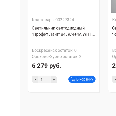
Код товара: 00227324
К
Светильник светодиодный
С
"Профит Лайт" 8439/4+4A WHT ...
"R
Воскресенск
остаток:
0
В
Орехово-Зуево
остаток:
2
О
6 279 руб.
2
-
+
В корзину