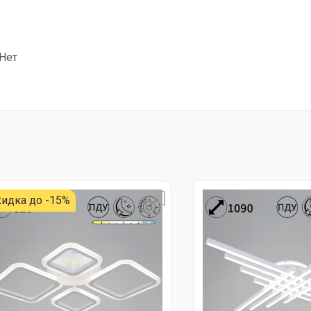
 Нет
идка до -15%