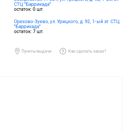
СТЦ "Баррикада"
остаток:
0
шт.
Орехово-Зуево,
ул. Урицкого, д. 92, 1-ый эт. СТЦ
"Баррикада"
остаток:
7
шт.
Пункты выдачи
Как сделать заказ?