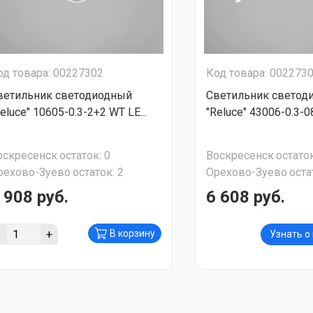
од товара: 00227302
Код товара: 002273
ветильник светодиодный
Светильник светод
eluce" 10605-0.3-2+2 WT LE...
"Reluce" 43006-0.3-0
оскресенск
остаток:
0
Воскресенск
остаток
рехово-Зуево
остаток:
2
Орехово-Зуево
оста
 908 руб.
6 608 руб.
-
+
В корзину
Узнать о