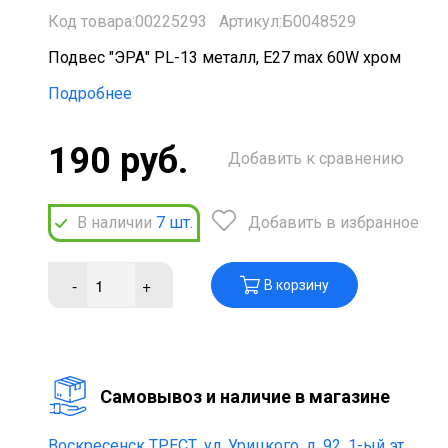
Код товара:00225293
Артикул:Б0048529
Подвес "ЭРА" PL-13 металл, E27 max 60W хром
Подробнее
190 руб.
Добавить к сравнению
В наличии
7
шт.
Добавить в избранное
-
+
В корзину
Cамовывоз и наличие в магазине
Воскресенск ТРЕСТ,
ул. Урицкого, д. 92, 1-ый эт.