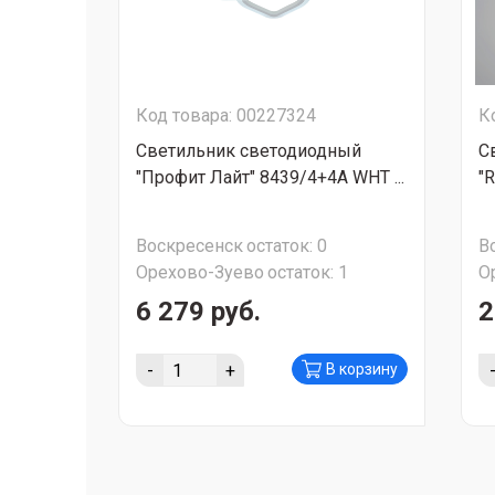
Код товара: 00227324
К
Светильник светодиодный
С
"Профит Лайт" 8439/4+4A WHT ...
"R
Воскресенск
остаток:
0
В
Орехово-Зуево
остаток:
1
О
6 279 руб.
2
-
+
В корзину