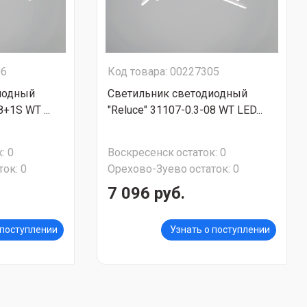
06
Код товара: 00227305
иодный
Светильник светодиодный
8+1S WT ...
"Reluce" 31107-0.3-08 WT LED...
:
0
Воскресенск
остаток:
0
ток:
0
Орехово-Зуево
остаток:
0
7 096 руб.
 поступлении
Узнать о поступлении