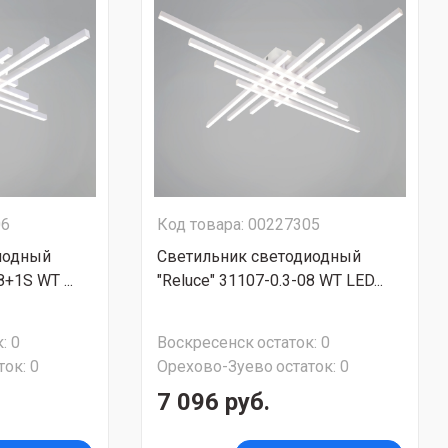
06
Код товара: 00227305
иодный
Светильник светодиодный
8+1S WT ...
"Reluce" 31107-0.3-08 WT LED...
:
0
Воскресенск
остаток:
0
ток:
0
Орехово-Зуево
остаток:
0
7 096 руб.