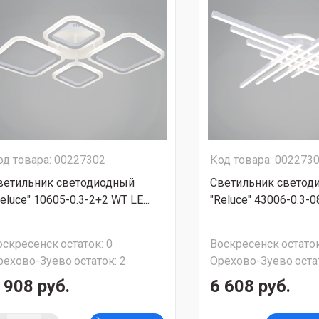
од товара: 00227302
Код товара: 002273
ветильник светодиодный
Светильник светод
eluce" 10605-0.3-2+2 WT LE...
"Reluce" 43006-0.3-0
оскресенск
остаток:
0
Воскресенск
остаток
рехово-Зуево
остаток:
2
Орехово-Зуево
оста
 908 руб.
6 608 руб.