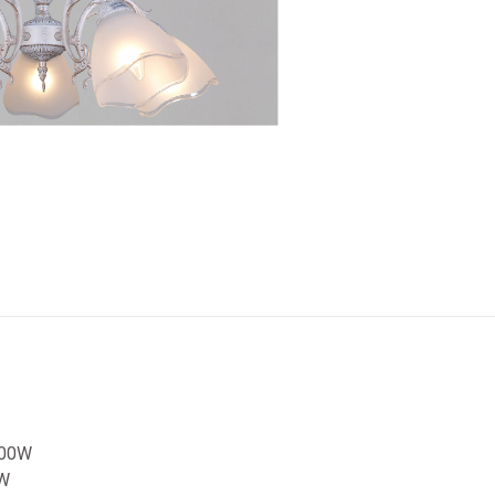
300W
0W