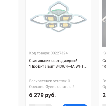
Код товара: 00227324
К
Светильник светодиодный
С
"Профит Лайт" 8439/4+4A WHT ...
"R
Воскресенск
остаток:
0
В
Орехово-Зуево
остаток:
2
О
6 279 руб.
2