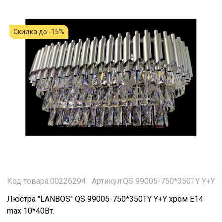
Скидка до -15%
Код товара:00226294
Артикул:QS 99005-750*350TY Y+Y
Люстра "LANBOS" QS 99005-750*350TY Y+Y хром Е14
max 10*40Вт.