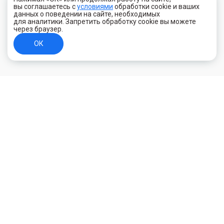
вы соглашаетесь с
условиями
обработки cookie и ваших
данных о поведении на сайте, необходимых
для аналитики. Запретить обработку cookie вы можете
через браузер.
ОК
+7 (800) 700-44-89
Орехово-Зуево
E-mail
id.kilowatt@yandex.ru
Орехово-Зуево