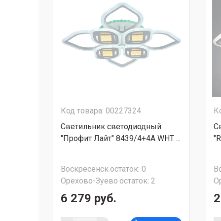
Код товара: 00227324
К
Светильник светодиодный
С
"Профит Лайт" 8439/4+4A WHT ...
"R
Воскресенск
остаток:
0
В
Орехово-Зуево
остаток:
2
О
6 279 руб.
2