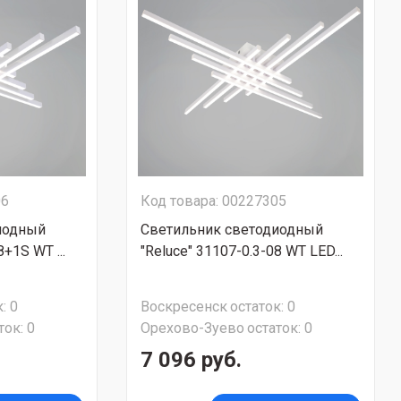
06
Код товара: 00227305
иодный
Светильник светодиодный
8+1S WT ...
"Reluce" 31107-0.3-08 WT LED...
:
0
Воскресенск
остаток:
0
ток:
0
Орехово-Зуево
остаток:
0
7 096 руб.