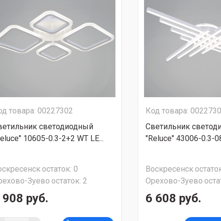
од товара: 00227302
Код товара: 002273
ветильник светодиодный
Светильник светод
eluce" 10605-0.3-2+2 WT LE...
"Reluce" 43006-0.3-0
оскресенск
остаток:
0
Воскресенск
остаток
рехово-Зуево
остаток:
2
Орехово-Зуево
оста
 908 руб.
6 608 руб.