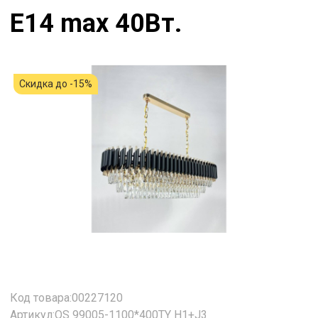
Е14 max 40Вт.
Скидка до -15%
Код товара:00227120
Артикул:QS 99005-1100*400TY H1+J3