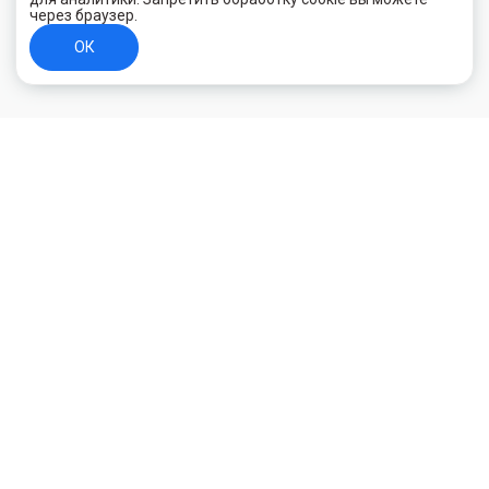
через браузер.
ОК
+7 (800) 700-44-89
Орехово-Зуево
E-mail
id.kilowatt@yandex.ru
Орехово-Зуево