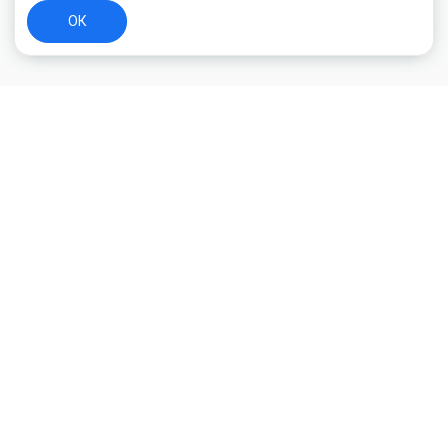
ОК
+7 (800) 700-44-89
Орехово-Зуево
E-mail
id.kilowatt@yandex.ru
Орехово-Зуево