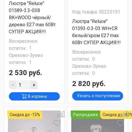
Люстра "Reluce"
01589-3.3-03B
Код товара: 00225191
BK+WOOD чёрный/
Люстра "Reluce"
дерево Е27 max 60Вт
01593-0.3-03 WH+CR
СУПЕР АКЦИЯ!!!
белый/хром Е27 max
Воскресенск
60Вт СУПЕР АКЦИЯ!!!
остаток:
1
Воскресенск
Орехово-Зуево
остаток:
0
остаток:
1
Орехово-Зуево
2 530 руб.
остаток:
0
2 820 руб.
-
+
Узнать о поступлении
В корзину
Скидка до -15%
Распродажа
Скидка до -40