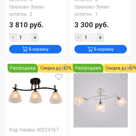
Орехово-Зуево
Орехово-Зуево
остаток:
2
остаток:
1
3 810 руб.
3 300 руб.
-
+
-
+
В корзину
В корзину
Распродажа
Скидка до -40%
Распродажа
Скидка до -40
Код товара: 00224167