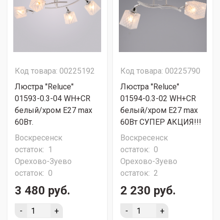
Код товара: 00225192
Код товара: 00225790
Люстра "Reluce"
Люстра "Reluce"
01593-0.3-04 WH+CR
01594-0.3-02 WH+CR
белый/хром Е27 max
белый/хром Е27 max
60Вт.
60Вт СУПЕР АКЦИЯ!!!
Воскресенск
Воскресенск
остаток:
1
остаток:
0
Орехово-Зуево
Орехово-Зуево
остаток:
0
остаток:
2
3 480 руб.
2 230 руб.
-
+
-
+