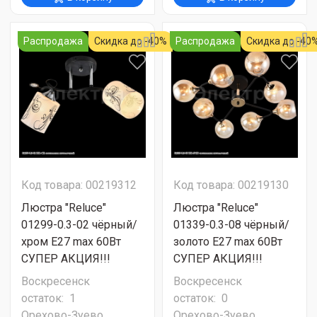
Распродажа
Скидка до -40%
Распродажа
Скидка до -40
Код товара: 00219312
Код товара: 00219130
Люстра "Reluce"
Люстра "Reluce"
01299-0.3-02 чёрный/
01339-0.3-08 чёрный/
хром Е27 max 60Вт
золото Е27 max 60Вт
СУПЕР АКЦИЯ!!!
СУПЕР АКЦИЯ!!!
Воскресенск
Воскресенск
остаток:
1
остаток:
0
Орехово-Зуево
Орехово-Зуево