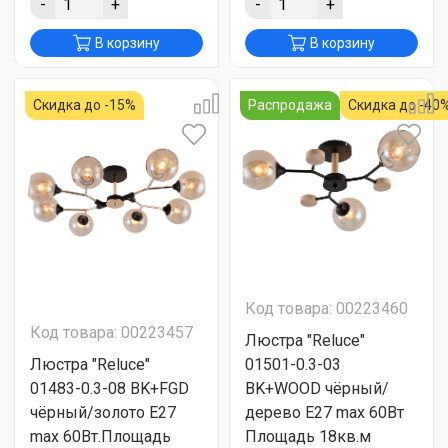
-
+
-
+
В корзину
В корзину
Скидка до -15%
Распродажа
Скидка до -40
Код товара: 00223460
Код товара: 00223457
Люстра "Reluce"
Люстра "Reluce"
01501-0.3-03
01483-0.3-08 BK+FGD
BK+WOOD чёрный/
чёрный/золото Е27
дерево Е27 max 60Вт
max 60Вт.Площадь
Площадь 18кв.м