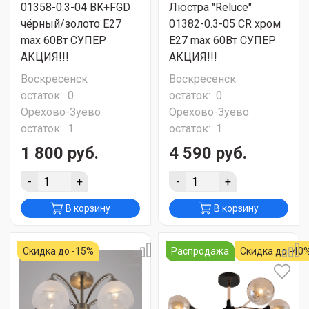
01358-0.3-04 BK+FGD
Люстра "Reluce"
чёрный/золото Е27
01382-0.3-05 CR хром
max 60Вт СУПЕР
Е27 max 60Вт СУПЕР
АКЦИЯ!!!
АКЦИЯ!!!
Воскресенск
Воскресенск
остаток:
0
остаток:
0
Орехово-Зуево
Орехово-Зуево
остаток:
1
остаток:
1
1 800 руб.
4 590 руб.
-
+
-
+
В корзину
В корзину
Скидка до -15%
Распродажа
Скидка до -40