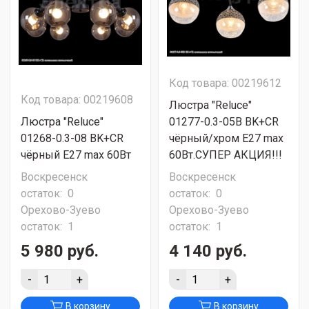
Код товара: 00219612
Код товара: 00219608
Люстра "Reluce"
Люстра "Reluce"
01277-0.3-05B BK+CR
01268-0.3-08 BK+CR
чёрный/хром Е27 max
чёрный Е27 max 60Вт
60Вт.СУПЕР АКЦИЯ!!!
Воскресенск
Воскресенск
остаток:
0
остаток:
0
Орехово-Зуево
Орехово-Зуево
остаток:
1
остаток:
1
5 980 руб.
4 140 руб.
-
+
-
+
В корзину
В корзину