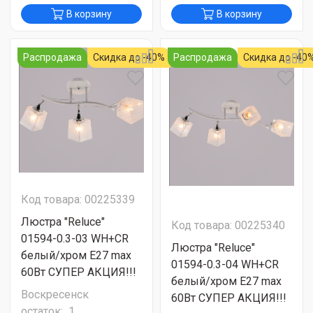
В корзину
В корзину
Распродажа
Скидка до -40%
Распродажа
Скидка до -40
Код товара: 00225339
Люстра "Reluce"
Код товара: 00225340
01594-0.3-03 WH+CR
Люстра "Reluce"
белый/хром Е27 max
01594-0.3-04 WH+CR
60Вт СУПЕР АКЦИЯ!!!
белый/хром Е27 max
Воскресенск
60Вт СУПЕР АКЦИЯ!!!
остаток:
1