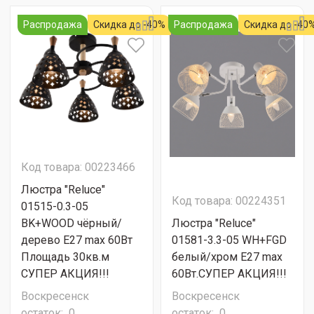
Распродажа
Скидка до -40%
Распродажа
Скидка до -40
Код товара: 00223466
Люстра "Reluce"
Код товара: 00224351
01515-0.3-05
BK+WOOD чёрный/
Люстра "Reluce"
дерево Е27 max 60Вт
01581-3.3-05 WH+FGD
Площадь 30кв.м
белый/хром Е27 max
СУПЕР АКЦИЯ!!!
60Вт.СУПЕР АКЦИЯ!!!
Воскресенск
Воскресенск
остаток:
0
остаток:
0