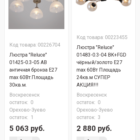
Код товара: 00223455
Код товара: 00226704
Люстра "Reluce"
Люстра "Reluce"
01483-0.3-04 BK+FGD
01425-0.3-05 AB
чёрный/золото Е27
античная бронза Е27
max 60Вт Площадь
max 60Вт.Площадь
24кв.м СУПЕР
30кв.м.
АКЦИЯ!!!
Воскресенск
Воскресенск
остаток:
0
остаток:
0
Орехово-Зуево
Орехово-Зуево
остаток:
1
остаток:
3
5 063 руб.
2 880 руб.