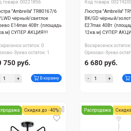
д товара: 00221856
Код товара: 0021920
стра "Ambrella" TR80167/6
Люстра "Ambrella" T
/LWD чёрный/светлое
BK/GD чёрный/золот
рево Е14max 40Вт. (площадь
Е27max 40Вт. (площа
кв.м) СУПЕР АКЦИЯ!!!
12кв.м) СУПЕР АКЦИ
скресенск
остаток:
0
Воскресенск
остаток
ехово-Зуево
остаток:
1
Орехово-Зуево
остат
0 750 руб.
6 680 руб.
+
-
+
В корзину
спродажа
Скидка до -40%
Распродажа
Скидка