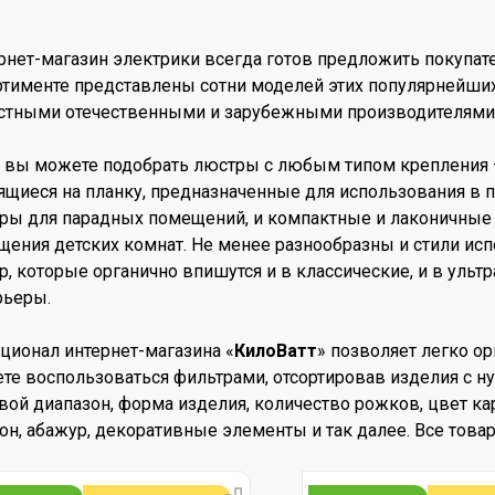
рнет-магазин электрики всегда готов предложить покупа
ртименте представлены сотни моделей этих популярнейши
стными отечественными и зарубежными производителями
с вы можете подобрать люстры с любым типом крепления 
ящиеся на планку, предназначенные для использования в 
ры для парадных помещений, и компактные и лаконичные 
щения детских комнат. Не менее разнообразны и стили исп
р, которые органично впишутся и в классические, и в ульт
рьеры.
ционал интернет-магазина «
КилоВатт
» позволяет легко о
те воспользоваться фильтрами, отсортировав изделия с 
вой диапазон, форма изделия, количество рожков, цвет ка
он, абажур, декоративные элементы и так далее. Все това