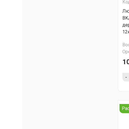
Ко
Лю
BK
де
12
Во
Ор
1
-
Ра