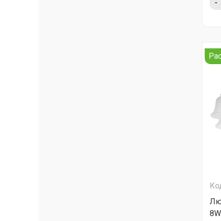
-
Ра
Ко
Лю
8W