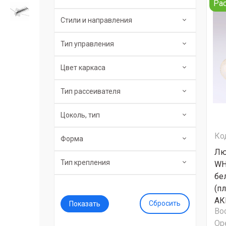
Ра
Стили и направления
Тип управления
Цвет каркаса
Тип рассеивателя
Цоколь, тип
Ко
Форма
Лю
Тип крепления
WH
бе
(п
АК
Сбросить
Во
Ор