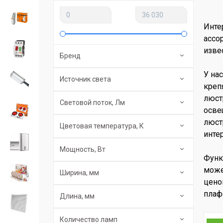
Инте
ассо
изве
Бренд
У на
Источник света
креп
люст
Световой поток, Лм
осве
люст
Цветовая температура, К
инте
Мощность, Вт
Функ
може
Ширина, мм
цено
плаф
Длина, мм
Количество ламп