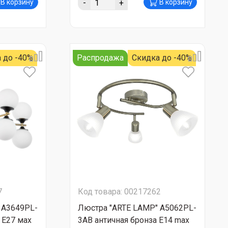
-
+
В корзину
В корзину
 до -40%
Распродажа
Скидка до -40%
7
Код товара: 00217262
 А3649PL-
Люстра "ARTE LAMP" А5062PL-
 Е27 мах
3AB античная бронза Е14 mах