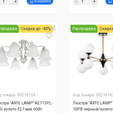
+
-
+
В корзину
спродажа
Скидка до -40%
Распродажа
Скидка
д товара: 00216134
Код товара: 0021614
стра "ARTE LAMP" А2713PL-
Люстра "ARTE LAMP"
G золото Е27 мах 60Вт.
10PB чёрный/золото