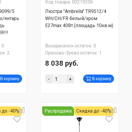
0
Код товара: 00219206
R9099/5
Люстра "Ambrella" TR9512/4
о/янтарь
WH/CH/FR белый/хром
дь
Е27max 40Вт.(площадь 10кв.м)
Я!!!
:
0
Воскресенск
остаток:
0
ок:
2
Орехово-Зуево
остаток:
1
8 038 руб.
-
+
В корзину
В корзину
 до -40%
Распродажа
Скидка до -40%