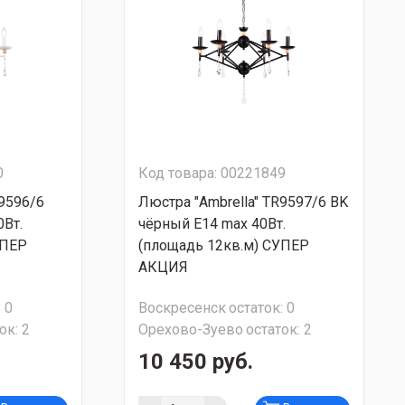
0
Код товара: 00221849
R9596/6
Люстра "Ambrella" TR9597/6 BK
Вт.
чёрный Е14 max 40Вт.
УПЕР
(площадь 12кв.м) СУПЕР
АКЦИЯ
:
0
Воскресенск
остаток:
0
ок:
2
Орехово-Зуево
остаток:
2
10 450 руб.