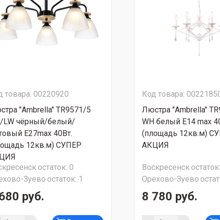
д товара: 00220920
Код товара: 0022185
стра "Ambrella" TR9571/5
Люстра "Ambrella" T
/LW чёрный/белый/
WH белый Е14 max 40
товый Е27max 40Вт.
(площадь 12кв.м) С
лощадь 12кв.м) СУПЕР
АКЦИЯ
ЦИЯ
скресенск
остаток:
0
Воскресенск
остаток
ехово-Зуево
остаток:
1
Орехово-Зуево
остат
680 руб.
8 780 руб.