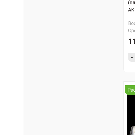
(п
АК
Во
Ор
1
-
Ра