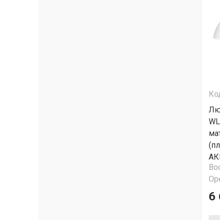
Ко
Лю
WL
ма
(п
АК
Во
Ор
6 