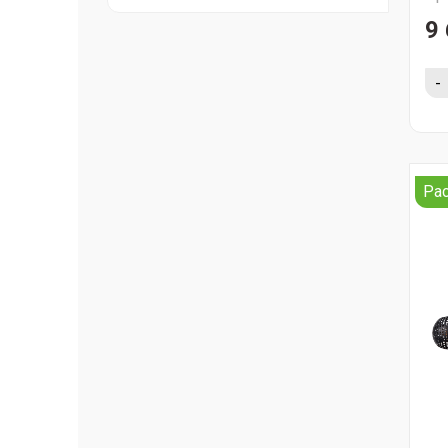
9 
-
Ра