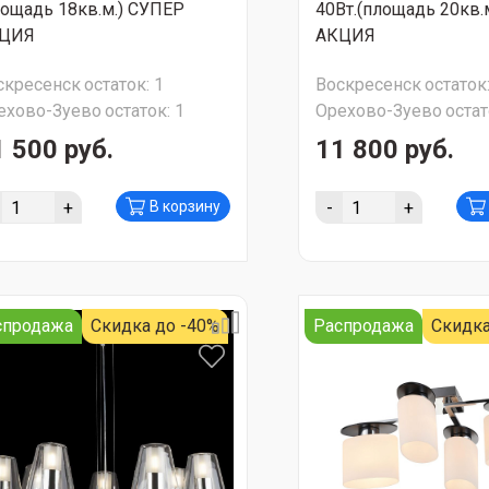
лощадь 18кв.м.) СУПЕР
40Вт.(площадь 20кв.
ЦИЯ
АКЦИЯ
скресенск
остаток:
1
Воскресенск
остаток
ехово-Зуево
остаток:
1
Орехово-Зуево
остат
1 500 руб.
11 800 руб.
+
-
+
В корзину
спродажа
Скидка до -40%
Распродажа
Скидка