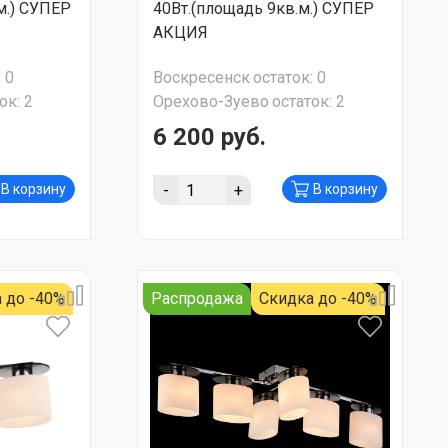
м.) СУПЕР
40Вт.(площадь 9кв.м.) СУПЕР
АКЦИЯ
:
0
Воскресенск
остаток:
0
ок:
2
Орехово-Зуево
остаток:
2
6 200 руб.
-
+
В корзину
В корзину
 до -40%
Распродажа
Скидка до -40%