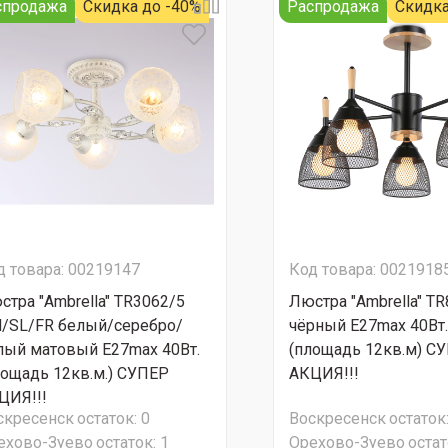
спродажа
Скидка до -40%
Распродажа
Скидка
д товара: 00219147
Код товара: 0021918
стра "Ambrella" TR3062/5
Люстра "Ambrella" T
/SL/FR белый/серебро/
чёрный Е27max 40Вт.
лый матовый Е27max 40Вт.
(площадь 12кв.м) С
лощадь 12кв.м.) СУПЕР
АКЦИЯ!!!
ЦИЯ!!!
скресенск
остаток:
0
Воскресенск
остаток
ехово-Зуево
остаток:
1
Орехово-Зуево
остат