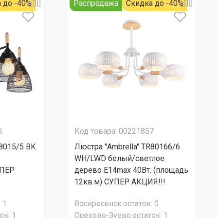
 до -40%
Распродажа
Скидка до -40%
5
Код товара: 00221857
R8015/5 BK
Люстра "Ambrella" TR80166/6
WH/LWD белый/светлое
УПЕР
дерево Е14max 40Вт. (площадь
12кв.м) СУПЕР АКЦИЯ!!!
:
1
Воскресенск
остаток:
0
ок:
1
Орехово-Зуево
остаток:
1