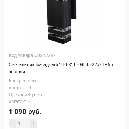
Код товара: 00227287
Светильник фасадный "LEEK" LE GL4 E27x2 IP65
чёрный ...
Воскресенск
остаток:
0
Орехово-Зуево
остаток:
2
1 090 руб.
-
+