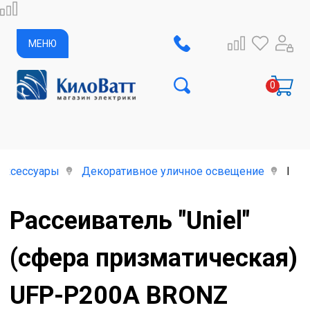
МЕНЮ
аксессуары
Декоративное уличное освещение
Расс
Рассеиватель "Uniel"
(сфера призматическая)
UFP-Р200А BRONZ