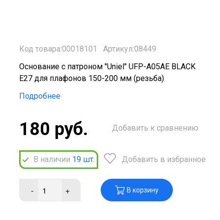
Код товара:00018101
Артикул:08449
Основание с патроном "Uniel" UFP-A05AE BLACK
Е27 для плафонов 150-200 мм (резьба)
Подробнее
180 руб.
Добавить к сравнению
В наличии
19
шт.
Добавить в избранное
-
+
В корзину