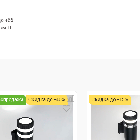
до +65
м: II
аспродажа
Скидка до -40%
Скидка до -15%