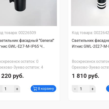
од товара: 00226509
Код товара: 002264
ветильник фасадный "General"
Светильник фасадны
гнис GWL-Е27-M-IP65 Ч...
Игнис GWL-2Е27-M-IP
оскресенск
остаток:
0
Воскресенск
остаток
рехово-Зуево
остаток:
4
Орехово-Зуево
оста
 220 руб.
1 810 руб.
-
+
-
+
В корзину