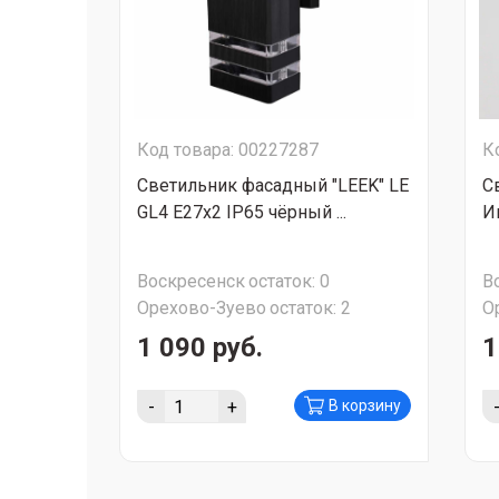
Код товара: 00227287
К
Светильник фасадный "LEEK" LE
С
GL4 E27x2 IP65 чёрный ...
И
Воскресенск
остаток:
0
В
Орехово-Зуево
остаток:
2
О
1 090 руб.
1
-
+
В корзину