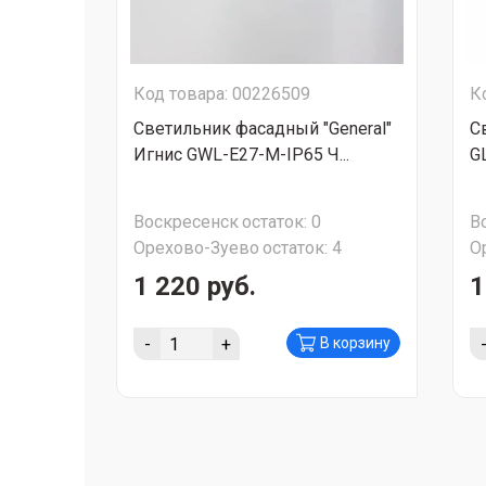
Код товара: 00226509
К
Светильник фасадный "General"
С
Игнис GWL-Е27-M-IP65 Ч...
G
Воскресенск
остаток:
0
В
Орехово-Зуево
остаток:
4
О
1 220 руб.
1
-
+
В корзину