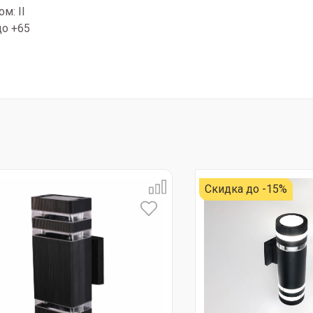
м: II
до +65
Скидка до -15%