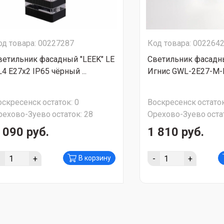
од товара: 00227287
Код товара: 002264
ветильник фасадный "LEEK" LE
Светильник фасадны
L4 E27x2 IP65 чёрный ...
Игнис GWL-2Е27-M-IP
оскресенск
остаток:
0
Воскресенск
остаток
рехово-Зуево
остаток:
28
Орехово-Зуево
оста
 090 руб.
1 810 руб.
-
+
-
+
В корзину