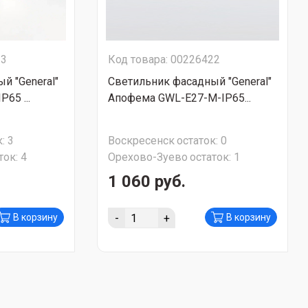
23
Код товара: 00226422
й "General"
Светильник фасадный "General"
65 ...
Апофема GWL-Е27-M-IP65...
:
3
Воскресенск
остаток:
0
ток:
4
Орехово-Зуево
остаток:
1
1 060 руб.
-
+
В корзину
В корзину