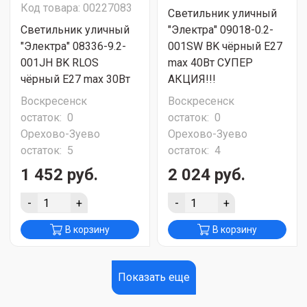
Код товара: 00227083
Светильник уличный
Светильник уличный
"Электра" 09018-0.2-
"Электра" 08336-9.2-
001SW BK чёрный Е27
001JH BK RLOS
max 40Вт СУПЕР
чёрный Е27 max 30Вт
АКЦИЯ!!!
Воскресенск
Воскресенск
остаток:
0
остаток:
0
Орехово-Зуево
Орехово-Зуево
остаток:
5
остаток:
4
1 452 руб.
2 024 руб.
-
+
-
+
В корзину
В корзину
Показать еще