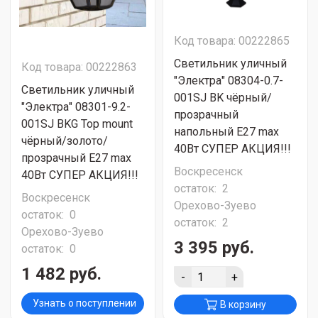
Код товара: 00222865
Светильник уличный
Код товара: 00222863
"Электра" 08304-0.7-
Светильник уличный
001SJ BK чёрный/
"Электра" 08301-9.2-
прозрачный
001SJ BKG Top mount
напольный Е27 max
чёрный/золото/
40Вт СУПЕР АКЦИЯ!!!
прозрачный Е27 max
Воскресенск
40Вт СУПЕР АКЦИЯ!!!
остаток:
2
Воскресенск
Орехово-Зуево
остаток:
0
остаток:
2
Орехово-Зуево
3 395 руб.
остаток:
0
1 482 руб.
-
+
Узнать о поступлении
В корзину