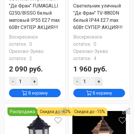
"Де Фран" FUMAGALLI
Светильник уличный
G250/BISSO белый
"Де Фран" TV-880DN
матовый IP55 E27 max
белый IP44 Е27 max
60Вт СУПЕР АКЦИЯ!!!
60Вт СУПЕР АКЦИЯ!!!
Воскресенск
Воскресенск
остаток:
0
остаток:
0
Орехово-Зуево
Орехово-Зуево
остаток:
2
остаток:
4
2 090 руб.
1 960 руб.
-
+
-
+
В корзину
В корзину
Распродажа
Скидка до -40%
Скидка до -15%