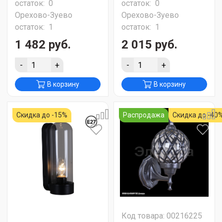
остаток:
0
остаток:
0
Орехово-Зуево
Орехово-Зуево
остаток:
1
остаток:
1
1 482 руб.
2 015 руб.
-
+
-
+
В корзину
В корзину
Скидка до -15%
Распродажа
Скидка до -40
Код товара: 00216225