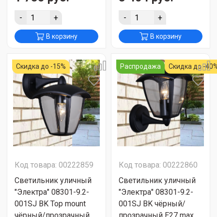
-
+
-
+
В корзину
В корзину
Скидка до -15%
Распродажа
Скидка до -40
Код товара: 00222859
Код товара: 00222860
Светильник уличный
Светильник уличный
"Электра" 08301-9.2-
"Электра" 08301-9.2-
001SJ BK Top mount
001SJ BK чёрный/
чёрный/прозрачный
прозрачный Е27 max