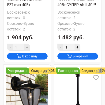
Е27 max 40Вт
40Вт СУПЕР АКЦИЯ!!!
Воскресенск
Воскресенск
остаток:
0
остаток:
2
Орехово-Зуево
Орехово-Зуево
остаток:
2
остаток:
2
1 904 руб.
1 482 руб.
-
+
-
+
В корзину
В корзину
Распродажа
Скидка до -40%
Распродажа
Скидка до -40