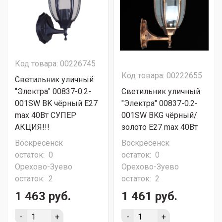
Код товара: 00226745
Код товара: 00222655
Светильник уличный
"Электра" 00837-0.2-
Светильник уличный
001SW BK чёрный Е27
"Электра" 00837-0.2-
max 40Вт СУПЕР
001SW BKG чёрный/
АКЦИЯ!!!
золото Е27 max 40Вт
Воскресенск
Воскресенск
остаток:
0
остаток:
0
Орехово-Зуево
Орехово-Зуево
остаток:
2
остаток:
2
1 463 руб.
1 461 руб.
-
+
-
+