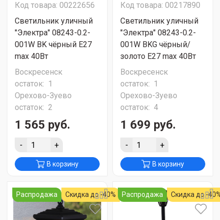
Код товара: 00222656
Код товара: 00217890
Светильник уличный
Светильник уличный
"Электра" 08243-0.2-
"Электра" 08243-0.2-
001W BK чёрный Е27
001W BKG чёрный/
max 40Вт
золото Е27 max 40Вт
Воскресенск
Воскресенск
остаток:
1
остаток:
1
Орехово-Зуево
Орехово-Зуево
остаток:
2
остаток:
4
1 565 руб.
1 699 руб.
-
+
-
+
В корзину
В корзину
Распродажа
Скидка до -40%
Распродажа
Скидка до -40