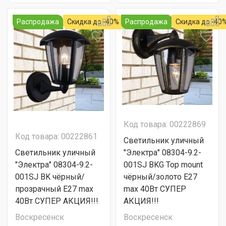
Распродажа
Скидка до -40%
Распродажа
Скидка до -40
Код товара: 00222869
Код товара: 00222861
Светильник уличный
Светильник уличный
"Электра" 08304-9.2-
"Электра" 08304-9.2-
001SJ BKG Top mount
001SJ BK чёрный/
чёрный/золото Е27
прозрачный Е27 max
max 40Вт СУПЕР
40Вт СУПЕР АКЦИЯ!!!
АКЦИЯ!!!
Воскресенск
Воскресенск