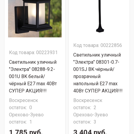
Код товара: 00222856
Код товара: 00223931
Светильник уличный
Светильник уличный
"Электра" 08301-0.7-
"Электра" 08288-9.2-
001SJ BK чёрный/
001U BK белый/
прозрачный
чёрный Е27 max 40Вт
напольный Е27 max
СУПЕР АКЦИЯ!!!
40Вт СУПЕР АКЦИЯ!!!
Воскресенск
Воскресенск
остаток:
0
остаток:
2
Орехово-Зуево
Орехово-Зуево
остаток:
1
остаток:
3
1 785 руб.
3 404 руб.