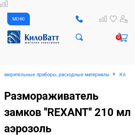
МЕНЮ
-измерительные приборы, расходные материалы
Клей,с
Размораживатель
замков "REXANT" 210 мл
аэрозоль