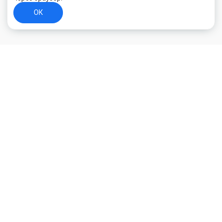
ОК
+7 (800) 700-44-89
Орехово-Зуево
E-mail
id.kilowatt@yandex.ru
Орехово-Зуево