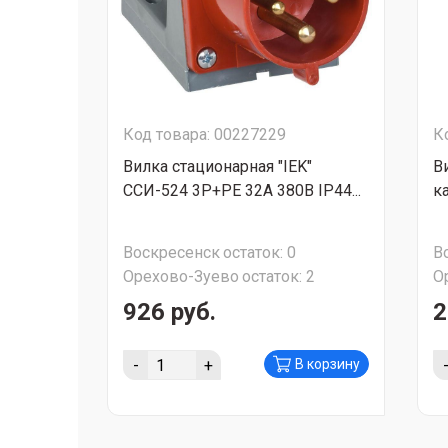
Код товара: 00227229
К
Вилка стационарная "IEK"
В
ССИ-524 3P+PE 32A 380В IP44...
к
Воскресенск
остаток:
0
В
Орехово-Зуево
остаток:
2
О
926 руб.
2
-
+
В корзину