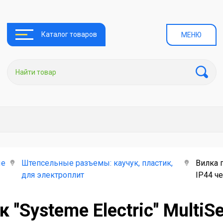
Каталог товаров
МЕНЮ
ые
Штепсельные разъемы: каучук, пластик,
Вилка п
для электроплит
IP44 ч
 "Systeme Electric" MultiS