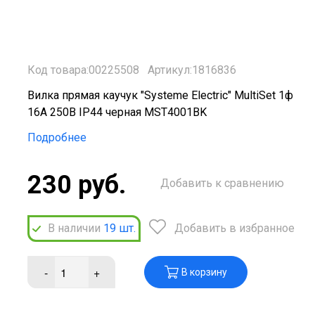
Код товара:00225508
Артикул:1816836
Вилка прямая каучук "Systeme Electric" MultiSet 1ф
16А 250В IP44 черная MST4001BK
Подробнее
230 руб.
Добавить к сравнению
В наличии
19
шт.
Добавить в избранное
-
+
В корзину