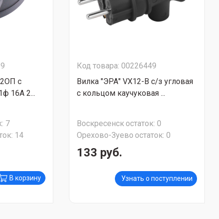
59
Код товара: 00226449
 2ОП с
Вилка "ЭРА" VX12-B c/з угловая
ф 16А 2...
с кольцом каучуковая ...
:
7
Воскресенск
остаток:
0
ток:
14
Орехово-Зуево
остаток:
0
133 руб.
В корзину
Узнать о поступлении