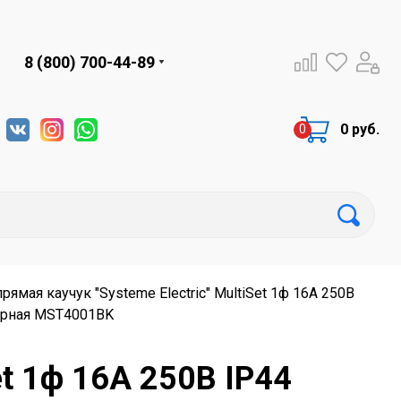
8 (800) 700-44-89
0 руб.
рямая каучук "Systeme Electric" MultiSet 1ф 16А 250В
ерная MST4001BK
et 1ф 16А 250В IP44