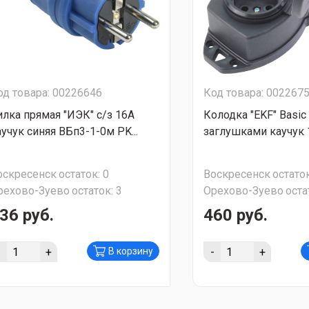
од товара: 00226646
Код товара: 002267
илка прямая "ИЭК" с/з 16А
Колодка "EKF" Basic
аучук синяя ВБп3-1-0м PK...
заглушками каучук 1
оскресенск
остаток:
0
Воскресенск
остаток
рехово-Зуево
остаток:
3
Орехово-Зуево
оста
36 руб.
460 руб.
-
+
-
+
В корзину