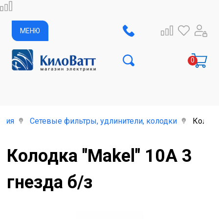
МЕНЮ
елия
Сетевые фильтры, удлинители, колодки
Колодк
Колодка "Makel" 10А 3
гнезда б/з