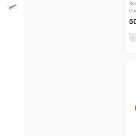
Во
Ор
5
-