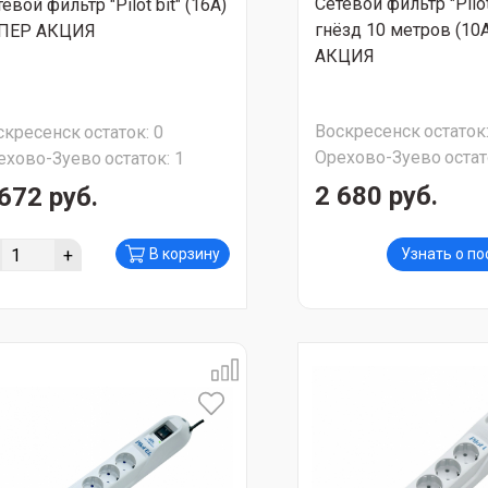
Сетевой фильтр "Pilot
евой фильтр "Pilot bit" (16А)
гнёзд 10 метров (10
ПЕР АКЦИЯ
АКЦИЯ
Воскресенск
остаток
скресенск
остаток:
0
Орехово-Зуево
остат
ехово-Зуево
остаток:
1
2 680 руб.
672 руб.
+
В корзину
Узнать о п