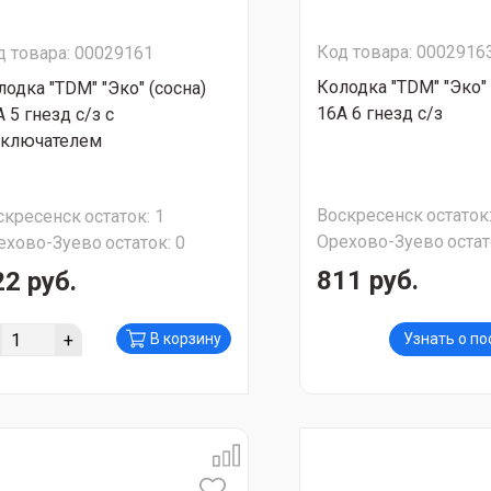
Код товара: 0002916
д товара: 00029161
Колодка "TDM" "Эко" 
лодка "TDM" "Эко" (сосна)
16A 6 гнезд с/з
 5 гнезд с/з с
ключателем
Воскресенск
остаток
скресенск
остаток:
1
Орехово-Зуево
остат
ехово-Зуево
остаток:
0
811 руб.
22 руб.
+
В корзину
Узнать о п