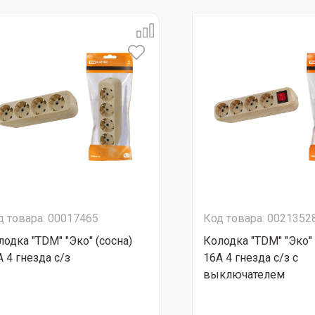
д товара: 00017465
Код товара: 0021352
лодка "TDM" "Эко" (сосна)
Колодка "TDM" "Эко" 
A 4 гнезда с/з
16A 4 гнезда с/з с
выключателем