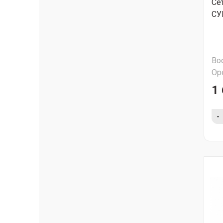
Сет
СУ
Во
Ор
1 
-