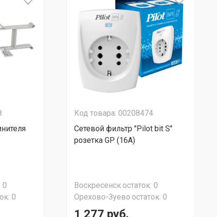
8
Код товара: 00208474
инителя
Сетевой фильтр "Pilot bit S"
розетка GP (16А)
:
0
Воскресенск
остаток:
0
ок:
0
Орехово-Зуево
остаток:
0
1 277 руб.