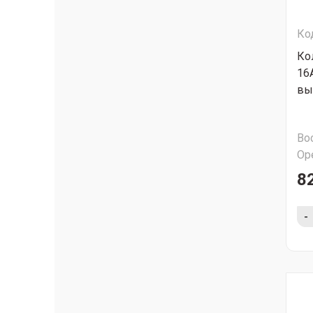
Ко
Ко
16A
вы
Во
Ор
8
-