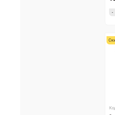
-
Ск
Ко