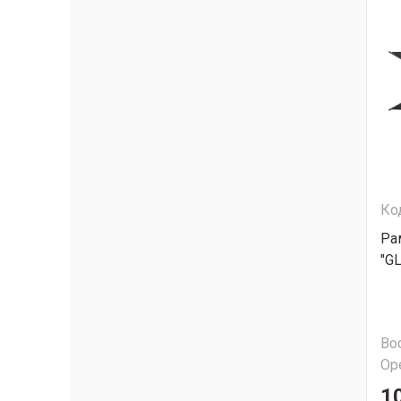
Ко
Ра
"G
Во
Ор
1