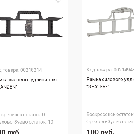
Код товара: 0021494
д товара: 00218214
Рамка силового удл
мка силового удлинителя
"ЭРА" FR-1
LANZEN"
Воскресенск
остаток
скресенск
остаток:
0
Орехово-Зуево
остат
ехово-Зуево
остаток:
10
100 руб.
00 руб.