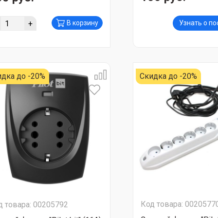
+
В корзину
Узнать о п
идка до -20%
Скидка до -20%
Код товара: 0020577
д товара: 00205792