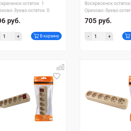
скресенск
остаток:
1
Воскресенск
остаток
ехово-Зуево
остаток:
0
Орехово-Зуево
остат
06 руб.
705 руб.
+
-
+
В корзину