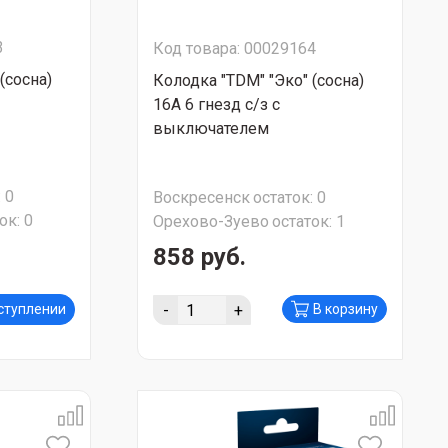
3
Код товара: 00029164
(сосна)
Колодка "TDM" "Эко" (сосна)
16A 6 гнезд с/з с
выключателем
:
0
Воскресенск
остаток:
0
ок:
0
Орехово-Зуево
остаток:
1
858 руб.
-
+
оступлении
В корзину