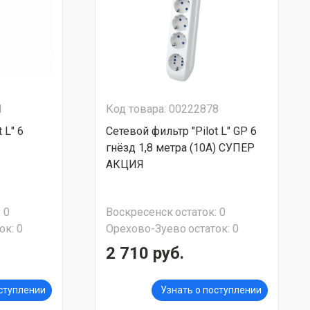
1
Код товара: 00222878
 L" 6
Сетевой фильтр "Pilot L" GP 6
гнёзд 1,8 метра (10А) СУПЕР
АКЦИЯ
:
0
Воскресенск
остаток:
0
ок:
0
Орехово-Зуево
остаток:
0
2 710 руб.
оступлении
Узнать о поступлении