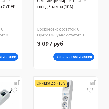
 GL" 6
Сетевой фильтр "Pilot GL" 6
А) СУПЕР
гнёзд 3 метра (10А)
:
0
Воскресенск
остаток:
0
ок:
0
Орехово-Зуево
остаток:
0
3 097 руб.
оступлении
Узнать о поступлении
Скидка до -15%