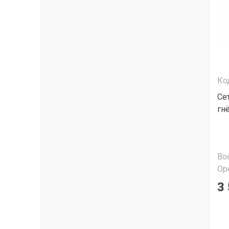
Ко
Сет
гн
Во
Ор
3 