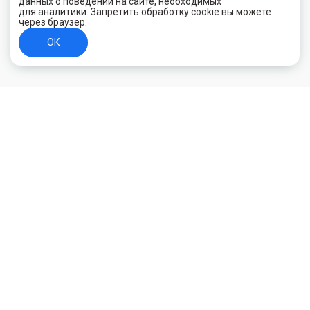
данных о поведении на сайте, необходимых
для аналитики. Запретить обработку cookie вы можете
через браузер.
ОК
+7 (800) 700-44-89
Орехово-Зуево
E-mail
id.kilowatt@yandex.ru
Орехово-Зуево