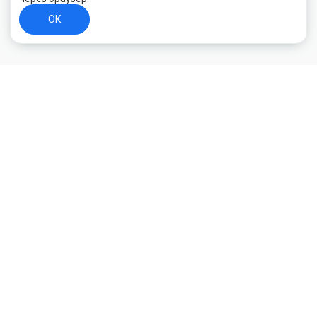
ОК
+7 (800) 700-44-89
Орехово-Зуево
E-mail
id.kilowatt@yandex.ru
Орехово-Зуево