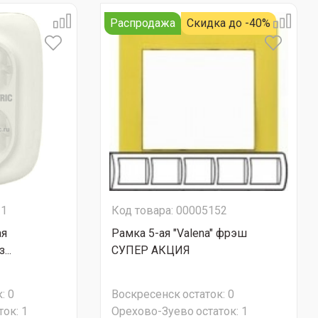
Распродажа
Скидка до -40%
11
Код товара: 00005152
ая
Рамка 5-ая "Valena" фрэш
...
СУПЕР АКЦИЯ
:
0
Воскресенск
остаток:
0
ток:
1
Орехово-Зуево
остаток:
1