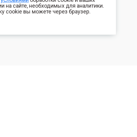
и на сайте, необходимых для аналитики.
ку cookie вы можете через браузер.
+7 (800) 700-44-89
КОМПАНИЯ
Орехово-Зуево
Контакты
E-mail
Фотогалерея
id.kilowatt@yandex.ru
Отзывы
Орехово-Зуево
О нас