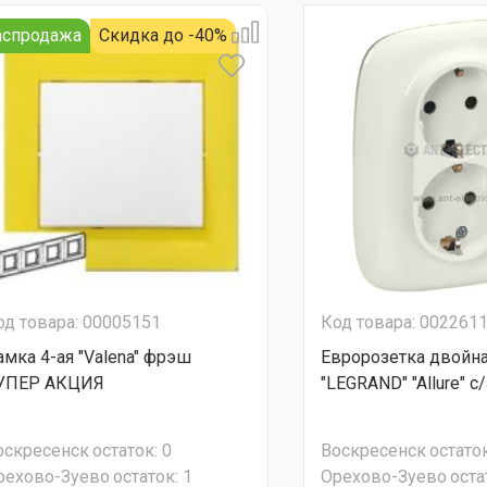
аспродажа
Скидка до -40%
од товара: 00005151
Код товара: 002261
амка 4-ая "Valena" фрэш
Евророзетка двойн
УПЕР АКЦИЯ
"LEGRAND" "Allure" с/з
оскресенск
остаток:
0
Воскресенск
остаток
рехово-Зуево
остаток:
1
Орехово-Зуево
оста