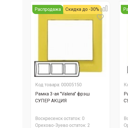
Распродажа
Скидка до -30%
Р
Код товара: 00005150
К
Рамка 3-ая "Valena" фрэш
Р
СУПЕР АКЦИЯ
С
Воскресенск
остаток:
0
В
Орехово-Зуево
остаток:
2
О