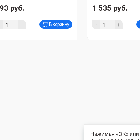
93 руб.
1 535 руб.
-
+
-
+
В корзину
Нажимая «ОК» или 
вы соглашаетесь 