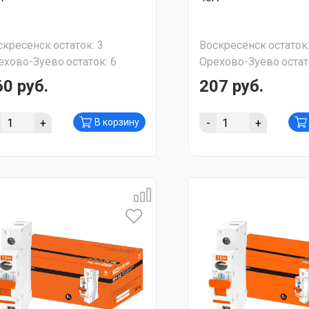
скресенск
остаток:
3
Воскресенск
остаток
ехово-Зуево
остаток:
6
Орехово-Зуево
остат
60 руб.
207 руб.
+
-
+
В корзину