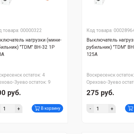
д товара: 00000322
Код товара: 0002896
ключатель нагрузки (мини-
Выключатель нагруз
бильник) "TDM" ВН-32 1Р
рубильник) "TDM" ВН
0А
125А
скресенск
остаток:
4
Воскресенск
остаток
ехово-Зуево
остаток:
9
Орехово-Зуево
остат
00 руб.
275 руб.
+
-
+
В корзину