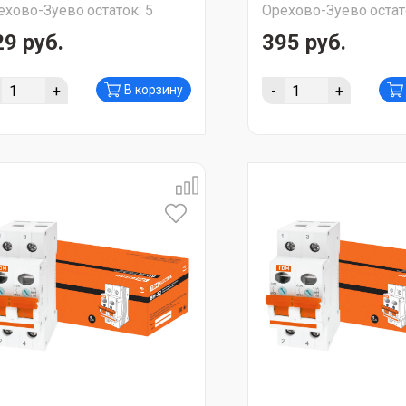
ехово-Зуево
остаток:
5
Орехово-Зуево
остат
29 руб.
395 руб.
+
-
+
В корзину