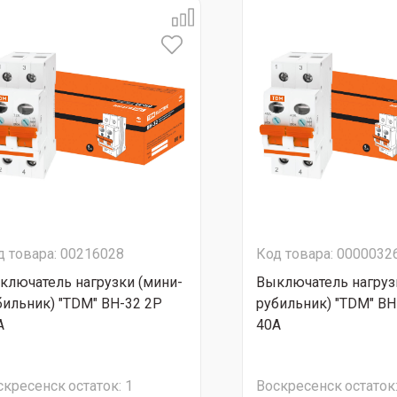
д товара: 00216028
Код товара: 0000032
ключатель нагрузки (мини-
Выключатель нагруз
бильник) "TDM" ВН-32 2Р
рубильник) "TDM" ВН
А
40А
скресенск
остаток:
1
Воскресенск
остаток