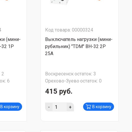
4
Код товара: 00000324
ки (мини-
Выключатель нагрузки (мини-
-32 1Р
рубильник) "TDM" ВН-32 2Р
25А
:
2
Воскресенск
остаток:
3
ок:
6
Орехово-Зуево
остаток:
0
415 руб.
-
+
В корзину
В корзину