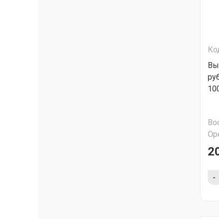
Ко
Вы
ру
10
Во
Ор
2
-