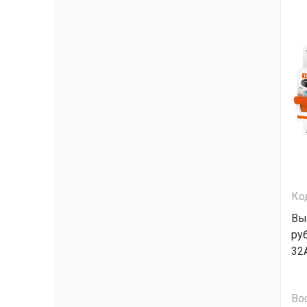
Ко
Вы
ру
32
Во