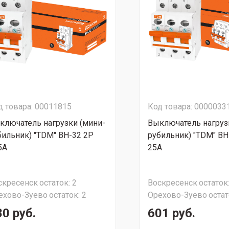
д товара: 00011815
Код товара: 0000033
ключатель нагрузки (мини-
Выключатель нагруз
бильник) "TDM" ВН-32 2Р
рубильник) "TDM" ВН
5А
25А
скресенск
остаток:
2
Воскресенск
остаток
ехово-Зуево
остаток:
2
Орехово-Зуево
остат
80 руб.
601 руб.