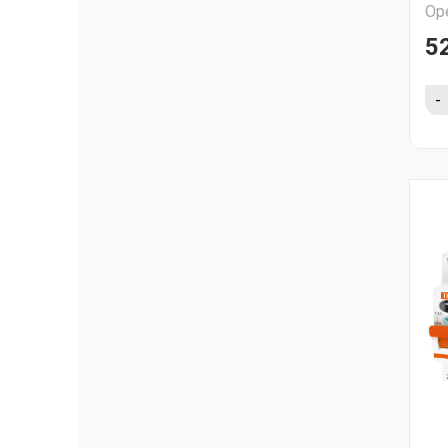
Ор
5
-