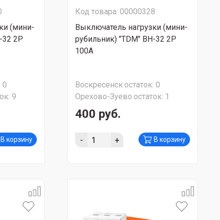
0
Код товара: 00000328
ки (мини-
Выключатель нагрузки (мини-
-32 2Р
рубильник) "TDM" ВН-32 2Р
100А
:
0
Воскресенск
остаток:
0
ок:
9
Орехово-Зуево
остаток:
1
400 руб.
-
+
В корзину
В корзину