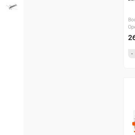
Во
Ор
2
-