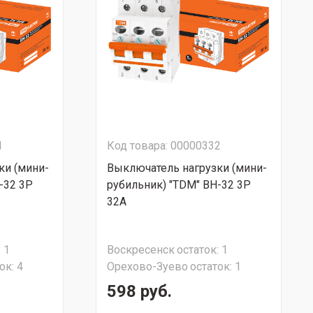
1
Код товара: 00000332
ки (мини-
Выключатель нагрузки (мини-
-32 3Р
рубильник) "TDM" ВН-32 3Р
32А
:
1
Воскресенск
остаток:
1
ок:
4
Орехово-Зуево
остаток:
1
598 руб.