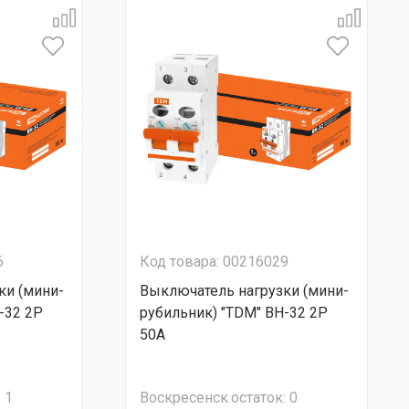
6
Код товара: 00216029
ки (мини-
Выключатель нагрузки (мини-
-32 2Р
рубильник) "TDM" ВН-32 2Р
50А
:
1
Воскресенск
остаток:
0