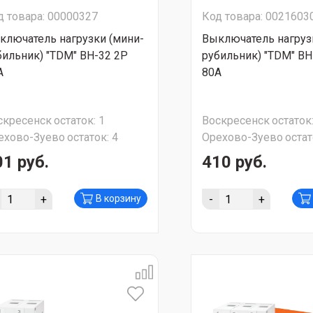
д товара: 00000327
Код товара: 0021603
ключатель нагрузки (мини-
Выключатель нагруз
бильник) "TDM" ВН-32 2Р
рубильник) "TDM" ВН
А
80А
скресенск
остаток:
1
Воскресенск
остаток
ехово-Зуево
остаток:
4
Орехово-Зуево
остат
01 руб.
410 руб.
+
-
+
В корзину