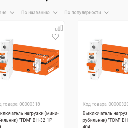
ене
По названию
По популярности
д товара: 00000318
Код товара: 0000032
ключатель нагрузки (мини-
Выключатель нагруз
бильник) "TDM" ВН-32 1Р
рубильник) "TDM" ВН
А
40А