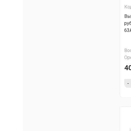
Ко
Вы
ру
63
Во
Ор
4
-