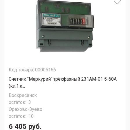
Код товара: 00005166
Счетчик "Меркурий" трёхфазный 231АМ-01 5-60А
(кл.1 а...
Воскресенск
остаток:
3
Орехово-Зуево
остаток:
10
6 405 руб.