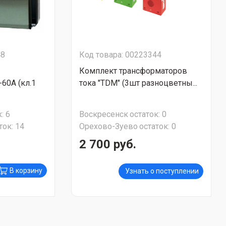
48
Код товара: 00223344
Комплект трансформаторов
60А (кл.1
тока "TDM" (3шт разноцветны...
:
6
Воскресенск
остаток:
0
ток:
14
Орехово-Зуево
остаток:
0
2 700 руб.
В корзину
Узнать о поступлении