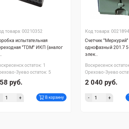
од товара: 00210352
Код товара: 002189
оробка испытательная
Счетчик "Меркурий"
ереходная "TDM" ИКП (аналог
однофазный 201.7 5-
..
элек...
оскресенск
остаток:
1
Воскресенск
остаток
рехово-Зуево
остаток:
5
Орехово-Зуево
оста
58 руб.
2 040 руб.
-
+
-
+
В корзину