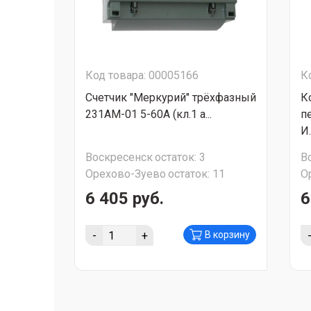
Код товара: 00005166
К
Счетчик "Меркурий" трёхфазный
К
231АМ-01 5-60А (кл.1 а...
п
И.
Воскресенск
остаток:
3
В
Орехово-Зуево
остаток:
11
О
6 405 руб.
6
-
+
В корзину