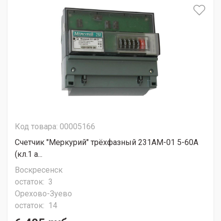
Код товара: 00005166
Счетчик "Меркурий" трёхфазный 231АМ-01 5-60А
(кл.1 а...
Воскресенск
остаток:
3
Орехово-Зуево
остаток:
14