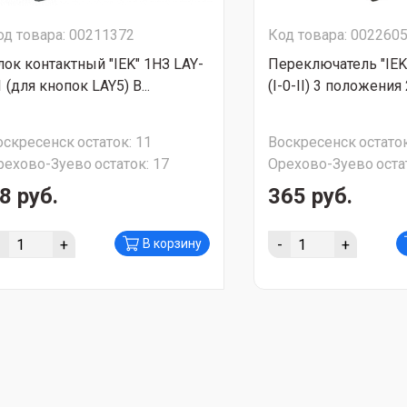
од товара: 00211372
Код товара: 002260
лок контактный "IEK" 1НЗ LAY-
Переключатель "IEK
 (для кнопок LAY5) B...
(I-0-II) 3 положения 2
оскресенск
остаток:
11
Воскресенск
остаток
рехово-Зуево
остаток:
17
Орехово-Зуево
оста
8 руб.
365 руб.
-
+
-
+
В корзину