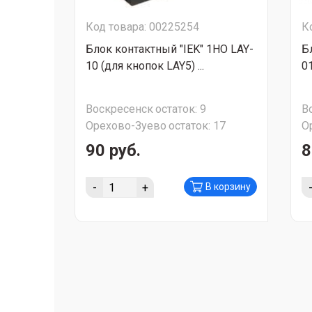
Код товара: 00225254
К
Блок контактный "IEK" 1НО LAY-
Б
10 (для кнопок LAY5) ...
01
Воскресенск
остаток:
9
В
Орехово-Зуево
остаток:
17
О
90 руб.
8
-
+
В корзину