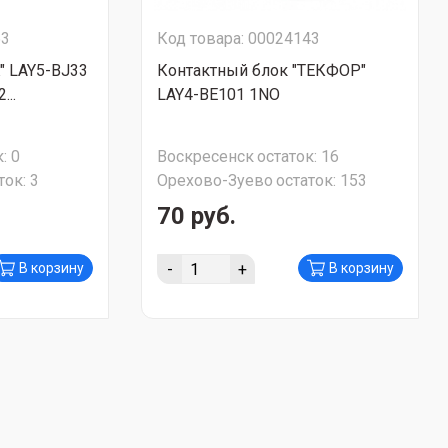
53
Код товара: 00024143
" LAY5-BJ33
Контактный блок "ТЕКФОР"
...
LAY4-BE101 1NO
:
0
Воскресенск
остаток:
16
ток:
3
Орехово-Зуево
остаток:
153
70 руб.
-
+
В корзину
В корзину