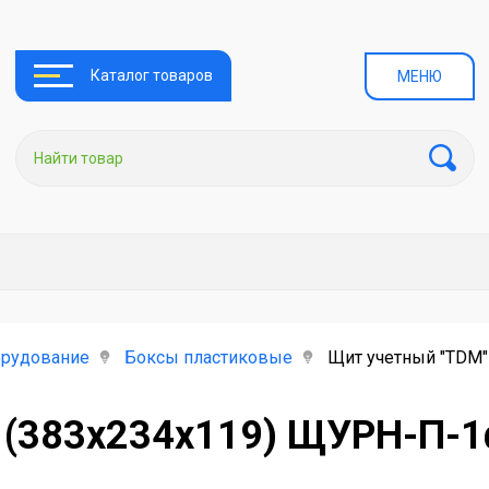
Каталог товаров
МЕНЮ
орудование
Боксы пластиковые
Щит учетный "TDM"
 (383х234х119) ЩУРН-П-1