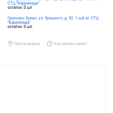
СТЦ "Баррикада"
остаток:
0
шт.
Орехово-Зуево,
ул. Урицкого, д. 92, 1-ый эт. СТЦ
"Баррикада"
остаток:
0
шт.
Пункты выдачи
Как сделать заказ?