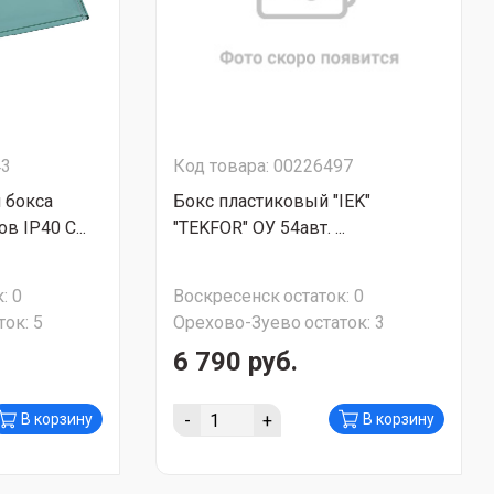
43
Код товара: 00226497
 бокса
Бокс пластиковый "IEK"
в IP40 С...
"TEKFOR" ОУ 54авт. ...
:
0
Воскресенск
остаток:
0
ток:
5
Орехово-Зуево
остаток:
3
6 790 руб.
-
+
В корзину
В корзину