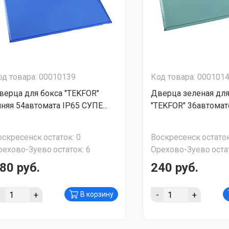
од товара: 00010139
Код товара: 000101
верца для бокса "TEKFOR"
Дверца зеленая для
иняя 54автомата IP65 СУПЕ...
"TEKFOR" 36автомато
оскресенск
остаток:
0
Воскресенск
остаток
рехово-Зуево
остаток:
6
Орехово-Зуево
оста
80 руб.
240 руб.
-
+
-
+
В корзину