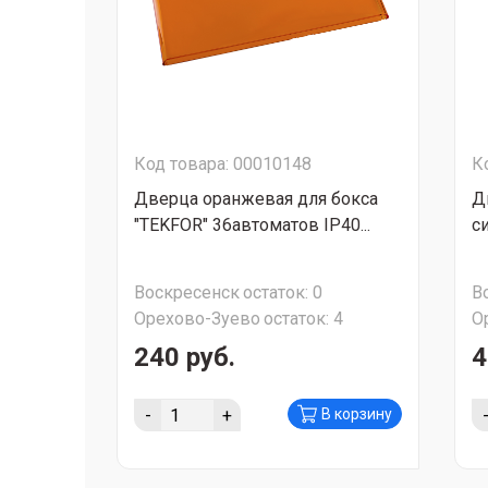
Код товара: 00010148
К
Дверца оранжевая для бокса
Д
"TEKFOR" 36автоматов IP40...
с
Воскресенск
остаток:
0
В
Орехово-Зуево
остаток:
4
О
240 руб.
4
-
+
В корзину