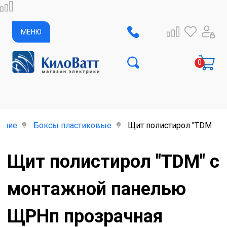
МЕНЮ
ание
Боксы пластиковые
Щит полистирол "TDМ" с
Щит полистирол "TDМ" с
монтажной панелью
ЩРНп прозрачная