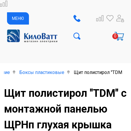
МЕНЮ
ание
Боксы пластиковые
Щит полистирол "TDМ" с
Щит полистирол "TDМ" с
монтажной панелью
ЩРНп глухая крышка