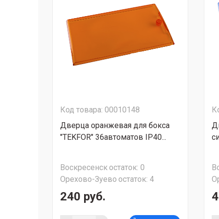
Код товара: 00010148
К
Дверца оранжевая для бокса
Д
"TEKFOR" 36автоматов IP40...
с
Воскресенск
остаток:
0
В
Орехово-Зуево
остаток:
4
О
240 руб.
4