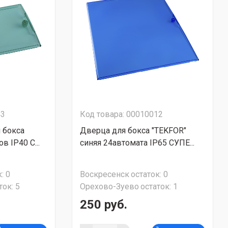
43
Код товара: 00010012
 бокса
Дверца для бокса "TEKFOR"
в IP40 С...
синяя 24автомата IP65 СУПЕ...
:
0
Воскресенск
остаток:
0
ток:
5
Орехово-Зуево
остаток:
1
250 руб.