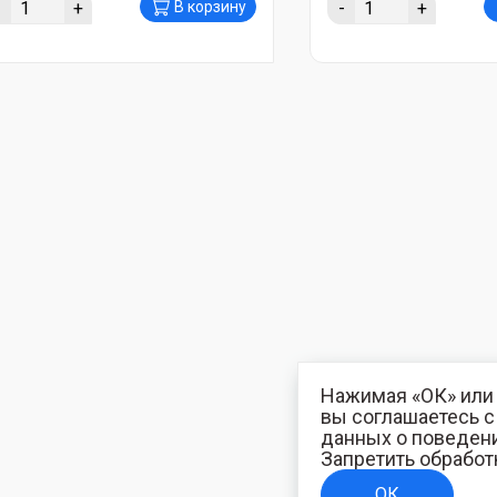
-
+
-
+
В корзину
Нажимая «ОК» или 
вы соглашаетесь 
данных о поведени
Запретить обработ
ОК