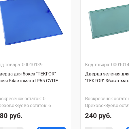
од товара: 00010139
Код товара: 000101
верца для бокса "TEKFOR"
Дверца зеленая для
иняя 54автомата IP65 СУПЕ...
"TEKFOR" 36автомато
оскресенск
остаток:
0
Воскресенск
остаток
рехово-Зуево
остаток:
6
Орехово-Зуево
оста
80 руб.
240 руб.