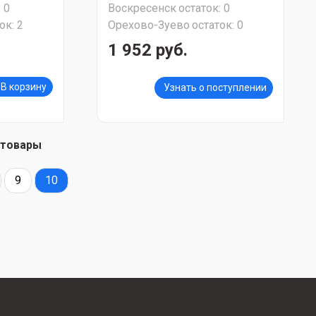
:
0
Воскресенск
остаток:
0
ок:
2
Орехово-Зуево
остаток:
0
1 952 руб.
В корзину
Узнать о поступлении
 товары
9
10