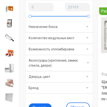
Ра
Назначение бокса
Количество модульных мест
Возможность опломбировки
Аксессуары (крепления, замки,
стекла, двери)
Ко
Дверца, цвет
Щи
"E
Бренд
пл
nv