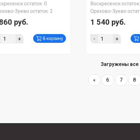
скресенск
остаток:
0
Воскресенск
остаток
ехово-Зуево
остаток:
2
Орехово-Зуево
остат
860 руб.
1 540 руб.
+
-
+
В корзину
Загружены все
«
6
7
8