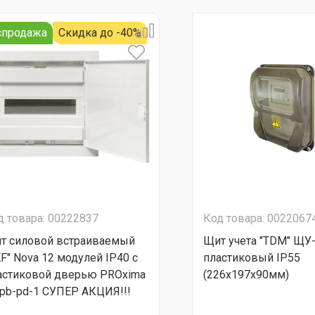
спродажа
Скидка до -40%
д товара: 00222837
Код товара: 0022067
т силовой встраиваемый
Щит учета "TDМ" ЩУ
KF" Nova 12 модулей IP40 с
пластиковый IP55
астиковой дверью PROxima
(226х197х90мм)
-pb-pd-1 СУПЕР АКЦИЯ!!!