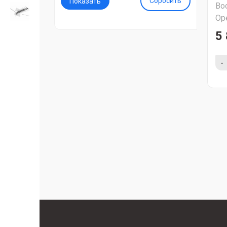
Сбросить
Во
Ор
5 
-