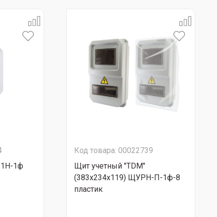
4
Код товара: 00022739
-1Н-1ф
Щит учетный "TDM"
(383х234х119) ЩУРН-П-1ф-8
пластик