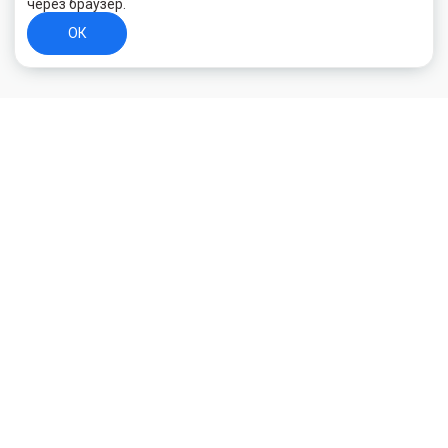
через браузер.
ОК
+7 (800) 700-44-89
Орехово-Зуево
E-mail
id.kilowatt@yandex.ru
Орехово-Зуево