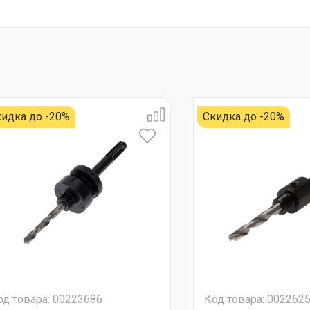
идка до -20%
Скидка до -20%
од товара: 00223686
Код товара: 002262