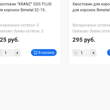
востовик "KRANZ" SDS PLUS
Хвостовик для коро
я коронок Bimetal 32-15...
для коронок Bimetal 1
оскресенск
остаток:
0
Воскресенск
остаток
рехово-Зуево
остаток:
2
Орехово-Зуево
оста
25 руб.
295 руб.
-
+
-
+
В корзину