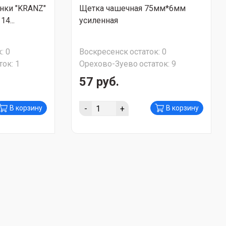
нки "KRANZ"
Щетка чашечная 75мм*6мм
4...
усиленная
:
0
Воскресенск
остаток:
0
ток:
1
Орехово-Зуево
остаток:
9
57 руб.
-
+
В корзину
В корзину