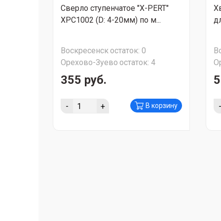
Сверло ступенчатое "X-PERT"
Х
XPC1002 (D: 4-20мм) по м...
дл
Воскресенск
остаток:
0
В
Орехово-Зуево
остаток:
4
О
355 руб.
5
-
+
В корзину