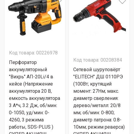
Код товара: 00226978
Код товара: 00208384
Перфоратор
аккумуляторный
Сетевой шуруповёрт
"Вихрь" АП-20Li/4 в
"ELITECH" ДШ 0110РЭ
кейсе (Напряжение
(100Вт; крутящий
аккумулятора 20 В,
момент: 27Нм; макс.
емкость аккумулятора
диаметр сверления:
3 А*ч, 3.2 Дж, об/мин:
дерево/металл: 20/8
0-1050, уд/мин: 0-
мм; об/мин: 0-800;
4260, 3 режима
диаметр патрона: 0.8-
работы, SDS-PLUS )
10мм; режим реверса)