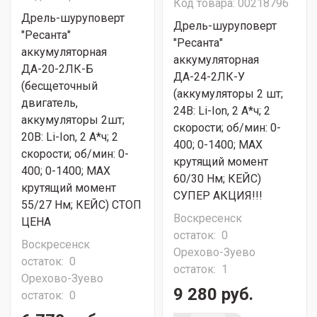
Код товара: 00218796
Дрель-шуруповерт
Дрель-шуруповерт
"Ресанта"
"Ресанта"
аккумуляторная
аккумуляторная
ДА-20-2ЛК-Б
ДА-24-2ЛК-У
(бесщеточный
(аккумуляторы 2 шт;
двигатель,
24В: Li-Ion, 2 А*ч; 2
аккумуляторы 2шт;
скорости; об/мин: 0-
20В: Li-Ion, 2 А*ч; 2
400; 0-1400; МАХ
скорости; об/мин: 0-
крутящий момент
400; 0-1400; МАХ
60/30 Нм; КЕЙС)
крутящий момент
СУПЕР АКЦИЯ!!!
55/27 Нм; КЕЙС) СТОП
Воскресенск
ЦЕНА
остаток:
0
Воскресенск
Орехово-Зуево
остаток:
0
остаток:
1
Орехово-Зуево
9 280 руб.
остаток:
0