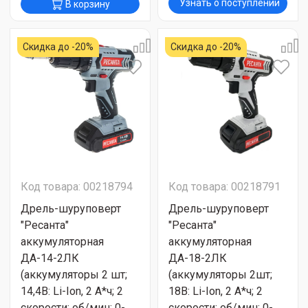
Узнать о поступлении
В корзину
Скидка до -20%
Скидка до -20%
Код товара: 00218794
Код товара: 00218791
Дрель-шуруповерт
Дрель-шуруповерт
"Ресанта"
"Ресанта"
аккумуляторная
аккумуляторная
ДА-14-2ЛК
ДА-18-2ЛК
(аккумуляторы 2 шт;
(аккумуляторы 2шт;
14,4В: Li-Ion, 2 А*ч; 2
18В: Li-Ion, 2 А*ч; 2
скорости; об/мин: 0-
скорости; об/мин: 0-