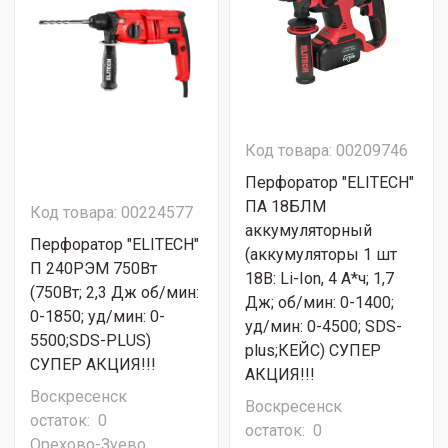
Код товара: 00209746
Перфоратор "ELITECH"
ПА 18БЛМ
Код товара: 00224577
аккумуляторный
Перфоратор "ELITECH"
(аккумуляторы 1 шт
П 240РЭМ 750Вт
18В: Li-Ion, 4 А*ч; 1,7
(750Вт; 2,3 Дж об/мин:
Дж; об/мин: 0-1400;
0-1850; уд/мин: 0-
уд/мин: 0-4500; SDS-
5500;SDS-PLUS)
plus;КЕЙС) СУПЕР
СУПЕР АКЦИЯ!!!
АКЦИЯ!!!
Воскресенск
Воскресенск
остаток:
0
остаток:
0
Орехово-Зуево