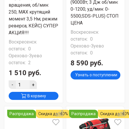
(9000Вт; 3 Дж об/мин:
вращения, об/мин:
0-1200; уд/мин: 0-
250; МАХ крутящий
5500;SDS-PLUS) СТОП
момент 3,5 Нм; режим
ЦЕНА
реверса; КЕЙС) СУПЕР
Воскресенск
АКЦИЯ!!!
остаток:
0
Воскресенск
Орехово-Зуево
остаток:
0
остаток:
0
Орехово-Зуево
8 590 руб.
остаток:
2
1 510 руб.
Узнать о поступлении
-
+
В корзину
Распродажа
Скидка до -40%
Распродажа
Скидка до -40