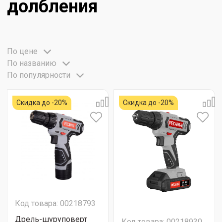
долбления
По цене
По названию
По популярности
Скидка до -20%
Скидка до -20%
Код товара: 00218793
Дрель-шуруповерт
Код товара: 00218930