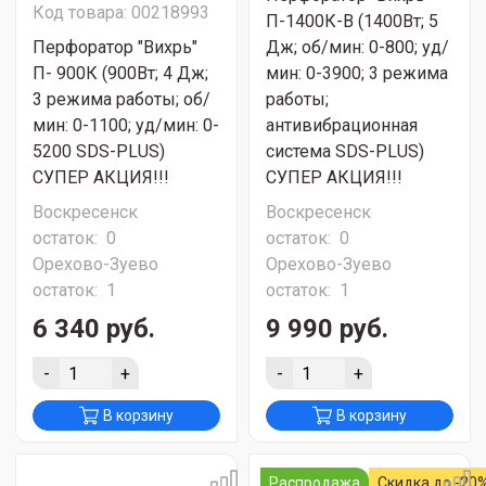
Код товара: 00218993
П-1400К-В (1400Вт; 5
Перфоратор "Вихрь"
Дж; об/мин: 0-800; уд/
П- 900К (900Вт; 4 Дж;
мин: 0-3900; 3 режима
3 режима работы; об/
работы;
мин: 0-1100; уд/мин: 0-
антивибрационная
5200 SDS-PLUS)
система SDS-PLUS)
СУПЕР АКЦИЯ!!!
СУПЕР АКЦИЯ!!!
Воскресенск
Воскресенск
остаток:
0
остаток:
0
Орехово-Зуево
Орехово-Зуево
остаток:
1
остаток:
1
6 340 руб.
9 990 руб.
-
+
-
+
В корзину
В корзину
Распродажа
Скидка до -20