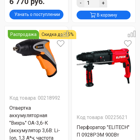
6 770 руб.
-
+
Узнать о поступлении
В корзину
Распродажа
Скидка до -15%
Код товара: 00218992
Отвертка
аккумуляторная
Код товара: 00225621
"Вихрь" ОА-3,6-К
Перфоратор "ELITECH"
(аккумулятор 3,6В: Li-
П 0928РЭМ 900Вт
Ion, 1,3 А*ч; частота