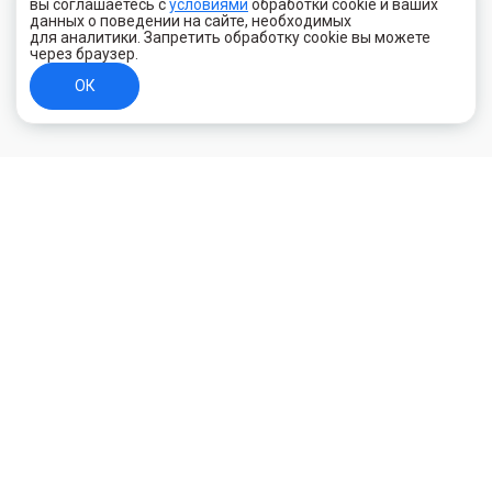
вы соглашаетесь с
условиями
обработки cookie и ваших
данных о поведении на сайте, необходимых
для аналитики. Запретить обработку cookie вы можете
через браузер.
ОК
+7 (800) 700-44-89
Орехово-Зуево
E-mail
id.kilowatt@yandex.ru
Орехово-Зуево