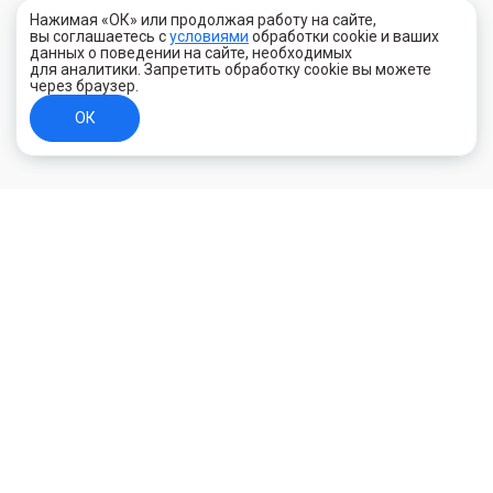
Нажимая «ОК» или продолжая работу на сайте,
вы соглашаетесь с
условиями
обработки cookie и ваших
данных о поведении на сайте, необходимых
для аналитики. Запретить обработку cookie вы можете
через браузер.
ОК
+7 (800) 700-44-89
Орехово-Зуево
E-mail
id.kilowatt@yandex.ru
Орехово-Зуево