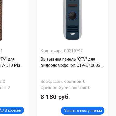
81
Код товара: 00219792
TV" для
Вызывная панель "CTV" для
-D10 Plu...
видеодомофонов CTV-D4000S ...
:
0
Воскресенск
остаток:
0
ток:
2
Орехово-Зуево
остаток:
0
8 180 руб.
В корзину
Узнать о поступлении