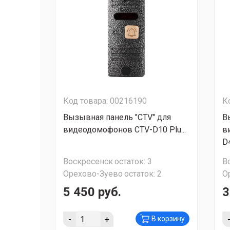
Код товара: 00216190
К
Вызывная панель "CTV" для
В
видеодомофонов CTV-D10 Plu...
в
D
Воскресенск
остаток:
3
В
Орехово-Зуево
остаток:
2
О
5 450 руб.
3
-
+
В корзину