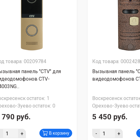
од товара: 00209784
Код товара: 000242
ызывная панель "CTV" для
Вызывная панель "C
идеодомофонов CTV-
видеодомофонов CTV
4003NG...
оскресенск
остаток:
1
Воскресенск
остаток
рехово-Зуево
остаток:
0
Орехово-Зуево
оста
 790 руб.
5 450 руб.
-
+
-
+
В корзину