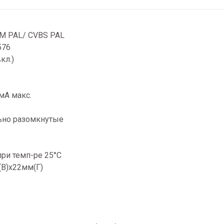
-M PAL/ CVBS PAL
576
кл.)
мА макс.
ьно разомкнутые
при темп-ре 25°C
(В)х22мм(Г)