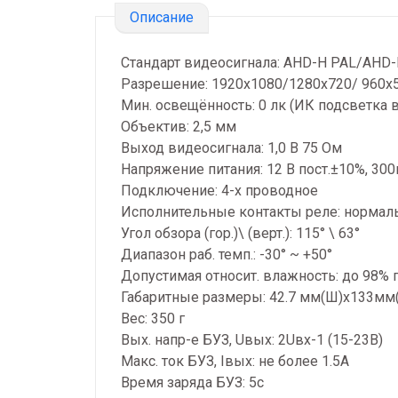
Описание
Стандарт видеосигнала: AHD-H PAL/AHD
Разрешение: 1920x1080/1280x720/ 960x
Мин. освещённость: 0 лк (ИК подсветка в
Объектив: 2,5 мм
Выход видеосигнала: 1,0 В 75 Ом
Напряжение питания: 12 В пост.±10%, 300
Подключение: 4-х проводное
Исполнительные контакты реле: нормал
Угол обзора (гор.)\ (верт.): 115° \ 63°
Диапазон раб. темп.: -30° ~ +50°
Допустимая относит. влажность: до 98% 
Габаритные размеры: 42.7 мм(Ш)х133мм
Вес: 350 г
Вых. напр-е БУЗ, Uвых: 2Uвх-1 (15-23В)
Макс. ток БУЗ, Iвых: не более 1.5А
Время заряда БУЗ: 5с