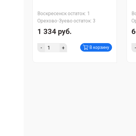
Воскресенск
остаток:
1
В
Орехово-Зуево
остаток:
3
О
1 334 руб.
6
-
+
В корзину