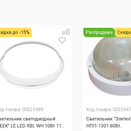
идка до -15%
Распродажа
Скидк
од товара: 00223489
Код товара: 002244
ветильник светодиодный
Светильник "Элетех"
LEEK" LE LED RBL WH 10Вт 11...
НПП-1301 60Вт...