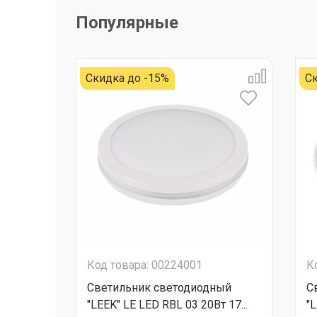
Популярные
Скидка до -15%
Ск
Код товара: 00224001
К
Светильник светодиодный
С
"LEEK" LE LED RBL 03 20Вт 17...
"