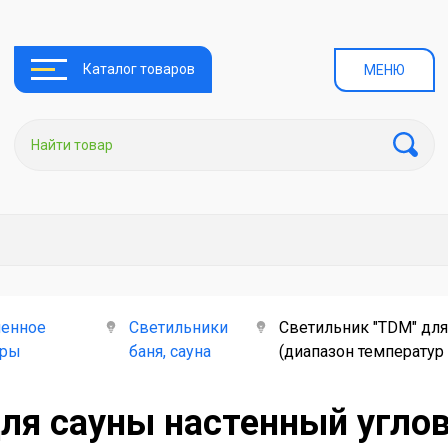
Каталог товаров
МЕНЮ
енное
Светильники
Светильник "TDM" для
ары
баня, сауна
(диапазон температур 
для сауны настенный угло