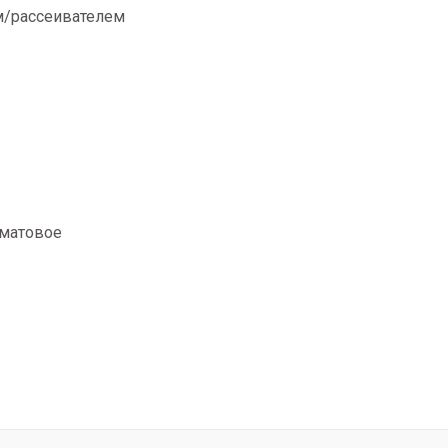
м/рассеивателем
 матовое