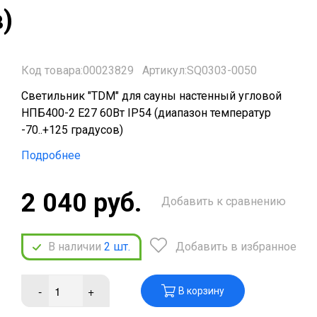
в)
Код товара:00023829
Артикул:SQ0303-0050
Светильник "TDM" для сауны настенный угловой
НПБ400-2 Е27 60Вт IP54 (диапазон температур
-70..+125 градусов)
Подробнее
2 040 руб.
Добавить к сравнению
В наличии
2
шт.
Добавить в избранное
-
+
В корзину