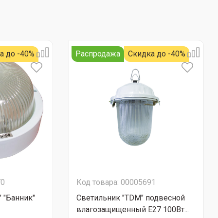
а до -40%
Распродажа
Скидка до -40%
70
Код товара: 00005691
 "Банник"
Светильник "TDM" подвесной
влагозащищенный Е27 100Вт...