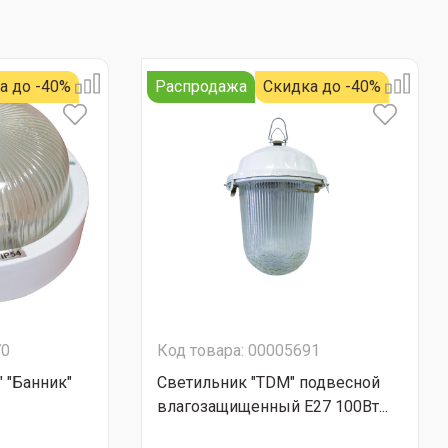
а до -40%
Распродажа
Скидка до -40%
70
Код товара: 00005691
 "Банник"
Светильник "TDM" подвесной
влагозащищенный Е27 100Вт...