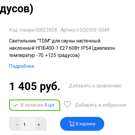
адусов)
Код товара:00023828
Артикул:SQ0303-0049
Светильник "TDM" для сауны настенный
наклонный НПБ400-1 Е27 60Вт IP54 (диапазон
температур -70..+125 градусов)
Подробнее
1 405 руб.
Добавить к сравнению
В наличии
4
шт.
Добавить в избранное
-
+
В корзину