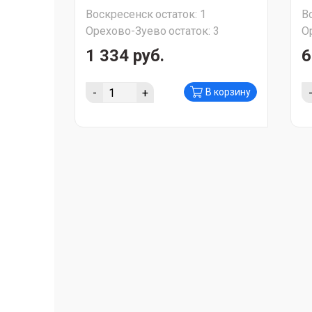
Воскресенск
остаток:
1
В
Орехово-Зуево
остаток:
3
О
1 334 руб.
6
-
+
В корзину