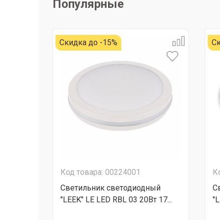
Популярные
Скидка до -15%
Ск
Код товара: 00224001
К
Светильник светодиодный
С
"LEEK" LE LED RBL 03 20Вт 17...
"