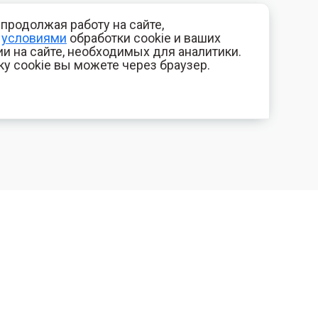
продолжая работу на сайте,
с
условиями
обработки cookie и ваших
и на сайте, необходимых для аналитики.
ку cookie вы можете через браузер.
+7 (800) 700-44-89
КОМПАНИЯ
Орехово-Зуево
Контакты
E-mail
Фотогалерея
id.kilowatt@yandex.ru
Отзывы