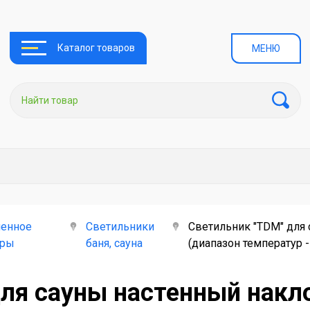
Каталог товаров
МЕНЮ
енное
Светильники
Светильник "TDM" для
ары
баня, сауна
(диапазон температур -
для сауны настенный нак