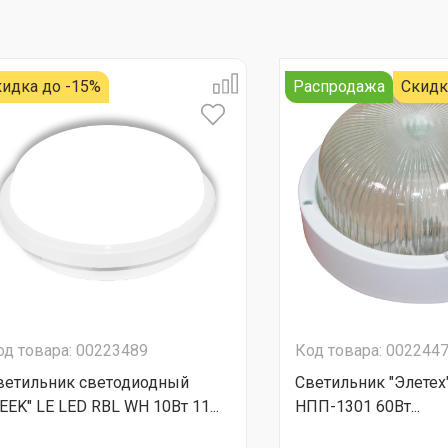
идка до -15%
Распродажа
Скидк
од товара: 00223489
Код товара: 002244
ветильник светодиодный
Светильник "Элетех"
LEEK" LE LED RBL WH 10Вт 11...
НПП-1301 60Вт...