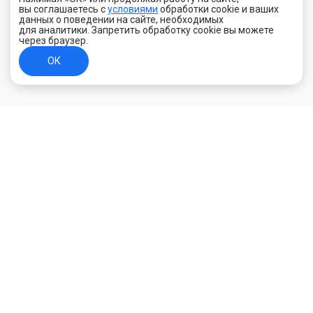
вы соглашаетесь с
условиями
обработки cookie и ваших
данных о поведении на сайте, необходимых
для аналитики. Запретить обработку cookie вы можете
через браузер.
ОК
+7 (800) 700-44-89
Орехово-Зуево
E-mail
id.kilowatt@yandex.ru
Орехово-Зуево