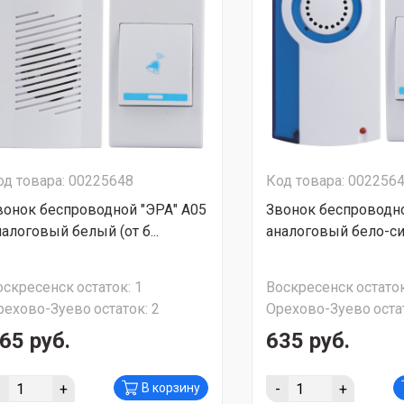
од товара: 00225648
Код товара: 002256
вонок беспроводной "ЭРА" A05
Звонок беспроводно
налоговый белый (от б...
аналоговый бело-син
оскресенск
остаток:
1
Воскресенск
остаток
рехово-Зуево
остаток:
2
Орехово-Зуево
оста
65 руб.
635 руб.
-
+
-
+
В корзину