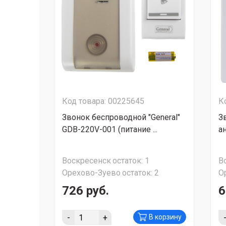
Код товара: 00225645
К
Звонок беспроводной "General"
З
GDB-220V-001 (питание ...
а
Воскресенск
остаток:
1
В
Орехово-Зуево
остаток:
2
О
726 руб.
6
-
+
В корзину