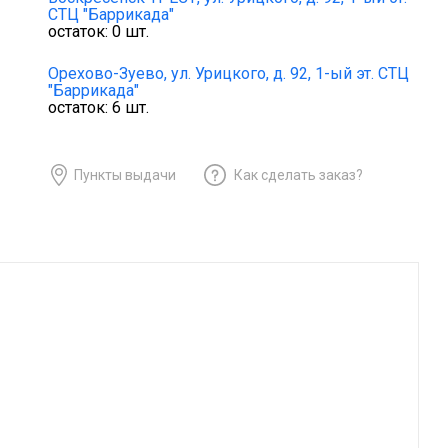
СТЦ "Баррикада"
остаток:
0
шт.
Орехово-Зуево,
ул. Урицкого, д. 92, 1-ый эт. СТЦ
"Баррикада"
остаток:
6
шт.
Пункты выдачи
Как сделать заказ?