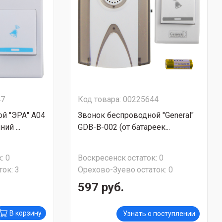
47
Код товара: 00225644
й "ЭРА" A04
Звонок беспроводной "General"
ий ...
GDB-B-002 (от батареек...
:
0
Воскресенск
остаток:
0
ток:
3
Орехово-Зуево
остаток:
0
597 руб.
В корзину
Узнать о поступлении