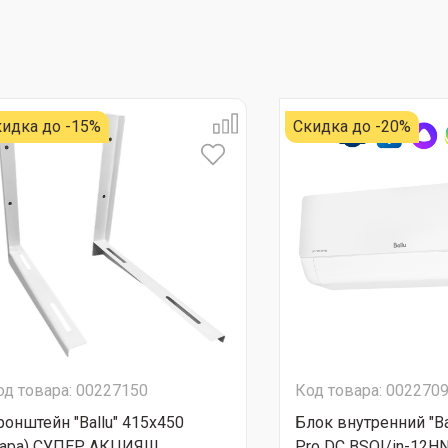
идка до -15%
Скидка до -20%
од товара: 00227150
Код товара: 002270
ронштейн "Ballu" 415х450
Блок внутренний "Ba
пара) СУПЕР АКЦИЯ!!!
Pro DC BSOI/in-12HN8