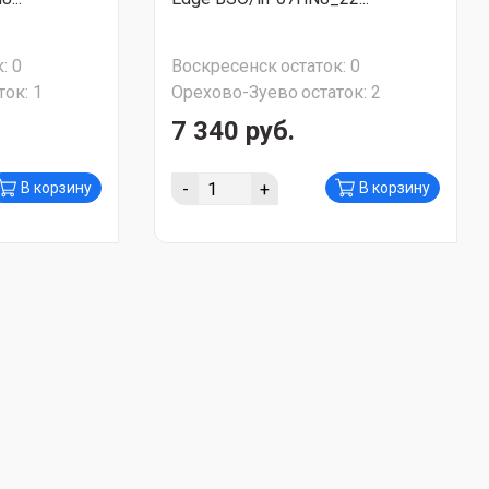
:
0
Воскресенск
остаток:
0
ток:
1
Орехово-Зуево
остаток:
2
7 340 руб.
-
+
В корзину
В корзину