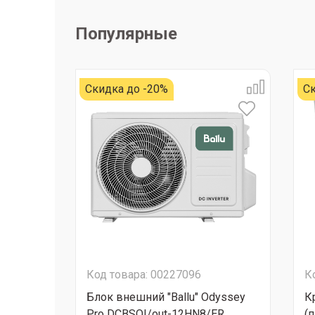
Популярные
Скидка до -20%
Ск
Код товара: 00227096
К
Блок внешний "Ballu" Odyssey
К
Pro DCBSOI/out-12HN8/ER...
(