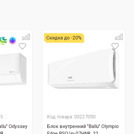
Скидка до -20%
95
Код товара: 00227090
llu" Odyssey
Блок внутренний "Ballu" Olympio
...
Edge BSO/in-07HN8_22...