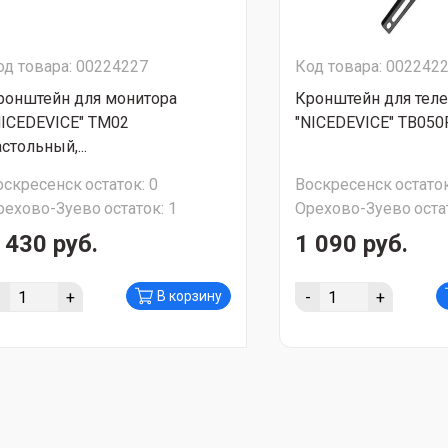
од товара: 00224227
Код товара: 002242
ронштейн для монитора
Кронштейн для тел
NICEDEVICE" TM02
"NICEDEVICE" ТB050R
стольный,...
оскресенск
остаток:
0
Воскресенск
остаток
рехово-Зуево
остаток:
1
Орехово-Зуево
оста
 430 руб.
1 090 руб.
-
+
-
+
В корзину