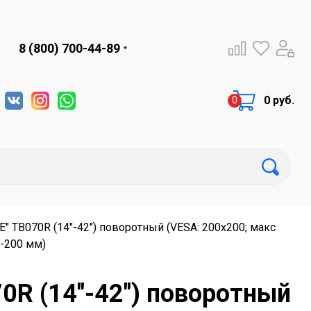
8 (800) 700-44-89
0 руб.
" ТB070R (14"-42") поворотный (VESA: 200x200; макс
0-200 мм)
0R (14"-42") поворотный