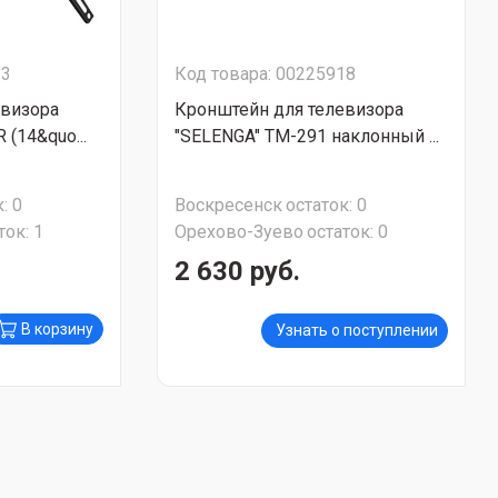
23
Код товара: 00225918
евизора
Кронштейн для телевизора
 (14&quo...
"SELENGA" ТМ-291 наклонный ...
:
0
Воскресенск
остаток:
0
ток:
1
Орехово-Зуево
остаток:
0
2 630 руб.
В корзину
Узнать о поступлении