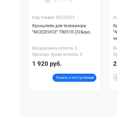
Код товара: 00224225
К
Кронштейн для телевизора
К
"NICEDEVICE" ТB051R (32&quo...
"
на
Воскресенск
остаток:
0
В
Орехово-Зуево
остаток:
0
О
1 920 руб.
2
Узнать о поступлении