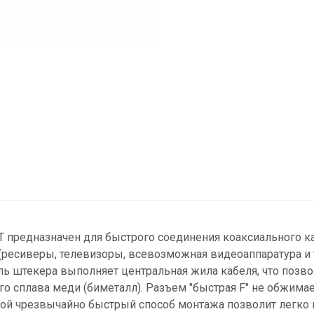
T предназначен для быстрого соединения коаксиального 
есиверы, телевизоры, всевозможная видеоаппаратура и т.
ь штекера выполняет центральная жила кабеля, что позво
 сплава меди (биметалл). Разъем "быстрая F" не обжимаетс
ой чрезвычайно быстрый способ монтажа позволит легко н