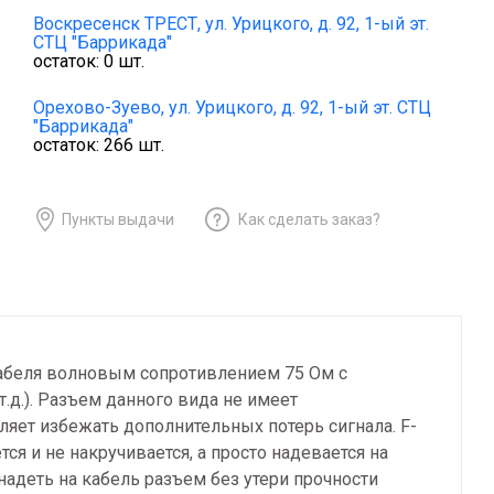
Воскресенск ТРЕСТ,
ул. Урицкого, д. 92, 1-ый эт.
СТЦ "Баррикада"
остаток:
0
шт.
Орехово-Зуево,
ул. Урицкого, д. 92, 1-ый эт. СТЦ
"Баррикада"
остаток:
266
шт.
Пункты выдачи
Как сделать заказ?
кабеля волновым сопротивлением 75 Ом с
д.). Разъем данного вида не имеет
ляет избежать дополнительных потерь сигнала. F-
я и не накручивается, а просто надевается на
адеть на кабель разъем без утери прочности