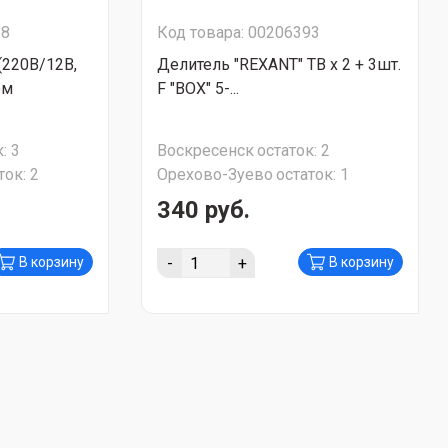
28
Код товара: 00206393
(220В/12В,
Делитель "REXANT" ТВ х 2 + 3шт.
ом
F "BOX" 5-...
:
3
Воскресенск
остаток:
2
ток:
2
Орехово-Зуево
остаток:
1
340 руб.
-
+
В корзину
В корзину