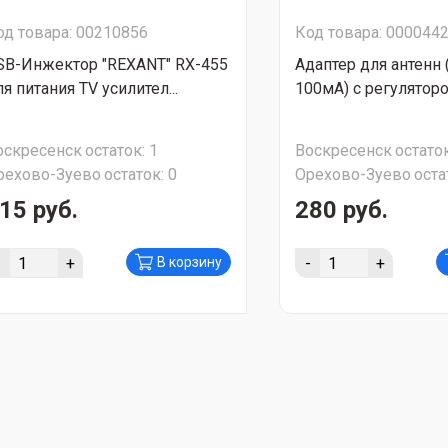
од товара: 00210856
Код товара: 000044
SB-Инжектор "REXANT" RX-455
Адаптер для антенн 
я питания TV усилител...
100мА) с регулятор
оскресенск
остаток:
1
Воскресенск
остаток
рехово-Зуево
остаток:
0
Орехово-Зуево
оста
15 руб.
280 руб.
-
+
-
+
В корзину