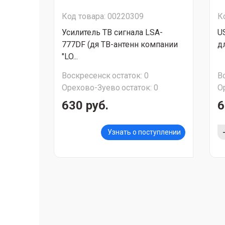
Код товара: 00220309
К
Усилитель ТВ сигнала LSA-
U
777DF (дя ТВ-антенн компании
дл
"LO...
Воскресенск
остаток:
0
В
Орехово-Зуево
остаток:
0
О
630 руб.
6
Узнать о поступлении